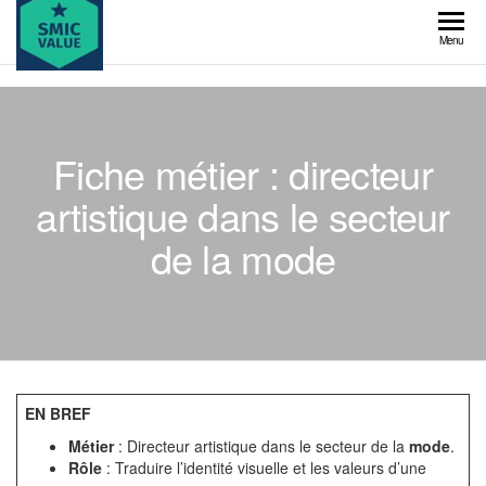
Skip
to
SMIC
Menu
the
value
content
Fiche métier : directeur
artistique dans le secteur
de la mode
EN BREF
Métier
: Directeur artistique dans le secteur de la
mode
.
Rôle
: Traduire l’identité visuelle et les valeurs d’une