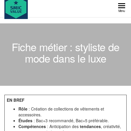
Skip
to
SMIC
Menu
the
value
content
Fiche métier : styliste de
mode dans le luxe
EN BREF
Rôle
: Création de collections de vêtements et
accessoires.
Études
: Bac+3 recommandé, Bac+5 préférable.
Compétences
: Anticipation des
tendances
, créativité,