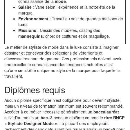
connaissance de la
mode
.
Salaire
: Varie selon l’expérience et la notoriété de la
marque.
Environnement
: Travail au sein de grandes maisons de
luxe
.
Missions
: Dessin des modèles, casting des
mannequins
, choix de coiffures et de maquillage.
Le métier de styliste de mode dans le luxe consiste à imaginer,
dessiner et concevoir des collections de vêtements et
d’accessoires haut de gamme. Ces professionnels doivent avoir
une excellente connaissance des tendances actuelles ainsi
qu’une sensibilité unique au style de la marque pour laquelle ils
travaillent.
Diplômes requis
Aucun diplôme spécifique n’est obligatoire pour devenir styliste,
mais un niveau de formation minimum est souvent recommandé.
Accéder à ce métier nécessite généralement un
baccalauréat
suivi d’au moins un
bac+3
avec un diplôme comme le
titre RNCP
« Styliste Designer Mode »
. La plupart des employeurs
recherchent des candidats ayant poursuivi jusqu’à un
bac+5
pour