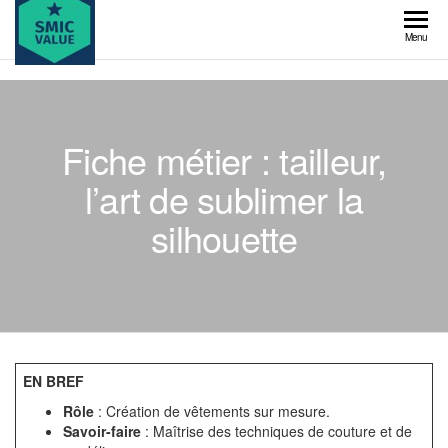
Skip
to
SMIC
Menu
the
value
content
Fiche métier : tailleur,
l’art de sublimer la
silhouette
EN BREF
Rôle
: Création de vêtements sur mesure.
Savoir-faire
: Maîtrise des techniques de couture et de