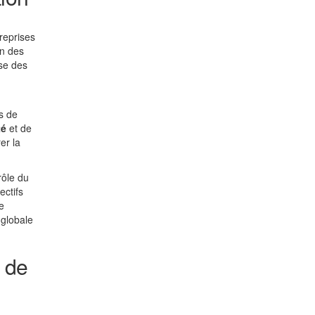
reprises
on des
yse des
s de
té
et de
er la
rôle du
ectifs
e
 globale
r de