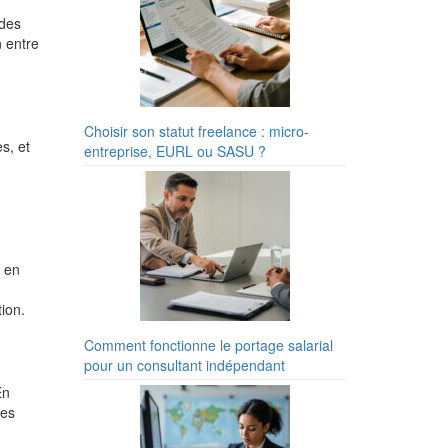
 des
n entre
Choisir son statut freelance : micro-
s, et
entreprise, EURL ou SASU ?
s en
ion.
Comment fonctionne le portage salarial
pour un consultant indépendant
En
des