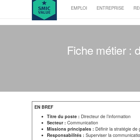
Skip
EMPLOI
ENTREPRISE
RE
to
SMIC
the
value
content
Fiche métier : d
EN BREF
Titre du poste :
Directeur de l’information
Secteur :
Communication
Missions principales :
Définir la stratégie de
Responsabilités :
Superviser la communication