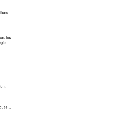
tions
on, les
égie
ion.
liques…