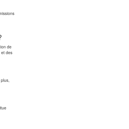
missions
?
ion de
 et des
 plus,
itue