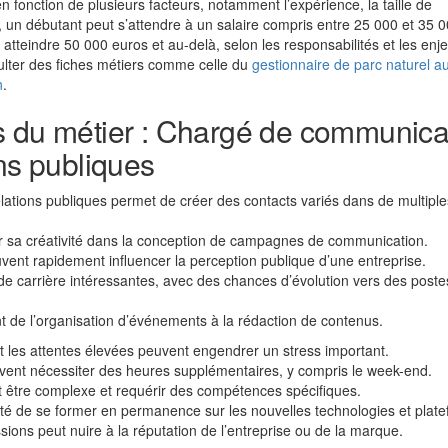
fonction de plusieurs facteurs, notamment l’expérience, la taille de
l, un débutant peut s’attendre à un salaire compris entre 25 000 et 35 
t atteindre 50 000 euros et au-delà, selon les responsabilités et les enj
nsulter des fiches métiers comme celle du
gestionnaire de parc naturel a
n
.
s du métier : Chargé de communica
ons publiques
elations publiques permet de créer des contacts variés dans de multiple
liser sa créativité dans la conception de campagnes de communication.
ent rapidement influencer la perception publique d’une entreprise.
e carrière intéressantes, avec des chances d’évolution vers des poste
nt de l’organisation d’événements à la rédaction de contenus.
 les attentes élevées peuvent engendrer un stress important.
ent nécessiter des heures supplémentaires, y compris le week-end.
t être complexe et requérir des compétences spécifiques.
é de se former en permanence sur les nouvelles technologies et plate
ions peut nuire à la réputation de l’entreprise ou de la marque.