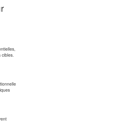
r
tielles,
 cibles.
tionnelle
iques
vent