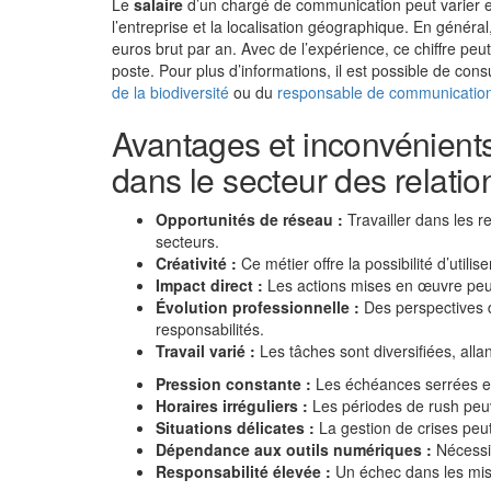
Le
salaire
d’un chargé de communication peut varier en 
l’entreprise et la localisation géographique. En généra
euros brut par an. Avec de l’expérience, ce chiffre peu
poste. Pour plus d’informations, il est possible de co
de la biodiversité
ou du
responsable de communicatio
Avantages et inconvénient
dans le secteur des relati
Opportunités de réseau :
Travailler dans les r
secteurs.
Créativité :
Ce métier offre la possibilité d’uti
Impact direct :
Les actions mises en œuvre peuv
Évolution professionnelle :
Des perspectives d
responsabilités.
Travail varié :
Les tâches sont diversifiées, alla
Pression constante :
Les échéances serrées et
Horaires irréguliers :
Les périodes de rush peuv
Situations délicates :
La gestion de crises peu
Dépendance aux outils numériques :
Nécessit
Responsabilité élevée :
Un échec dans les miss