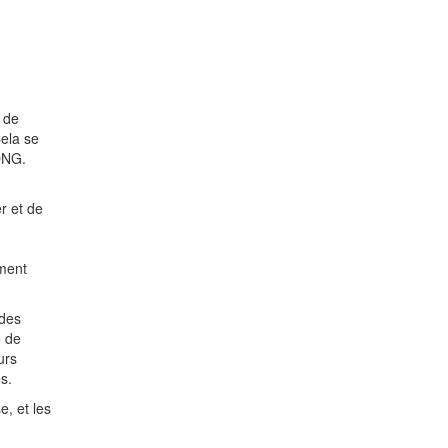
 de
ela se
ONG.
r et de
ement
 des
e de
urs
s.
, et les