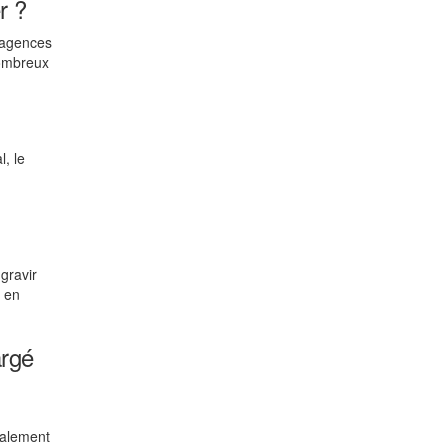
r ?
s agences
nombreux
l, le
gravir
, en
argé
galement