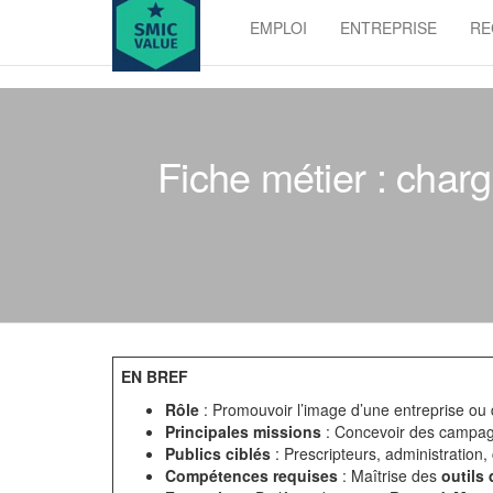
Skip
EMPLOI
ENTREPRISE
RE
to
SMIC
the
value
content
Fiche métier : char
EN BREF
Rôle
: Promouvoir l’image d’une entreprise ou
Principales missions
: Concevoir des campa
Publics ciblés
: Prescripteurs, administration, 
Compétences requises
: Maîtrise des
outils