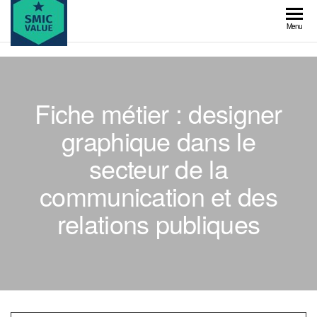
Skip
to
SMIC
Menu
the
value
content
Fiche métier : designer
graphique dans le
secteur de la
communication et des
relations publiques