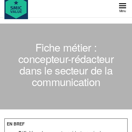
Skip
to
SMIC
Menu
the
value
content
Fiche métier :
concepteur-rédacteur
dans le secteur de la
communication
EN BREF