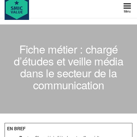
Skip
to
SMIC
Menu
the
value
content
Fiche métier : chargé
d’études et veille média
dans le secteur de la
communication
EN BREF