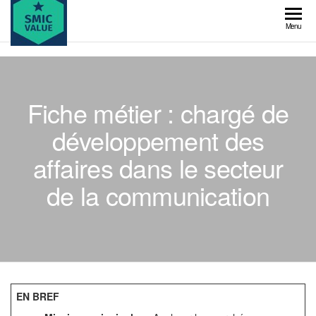
Skip
to
SMIC
Menu
the
value
content
Fiche métier : chargé de
développement des
affaires dans le secteur
de la communication
EN BREF