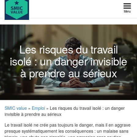
Skip
to
SMIC
Menu
the
value
content
Les risques du travail
isolé : un danger invisible
à prendre au sérieux
SMIC value
»
Emploi
» Les risques du travail isolé : un danger
invisible à prendre au sérieux
Le travail isolé ne crée pas toujours le danger, mais il en aggrave
presque systématiquement les conséquences : un malaise sans