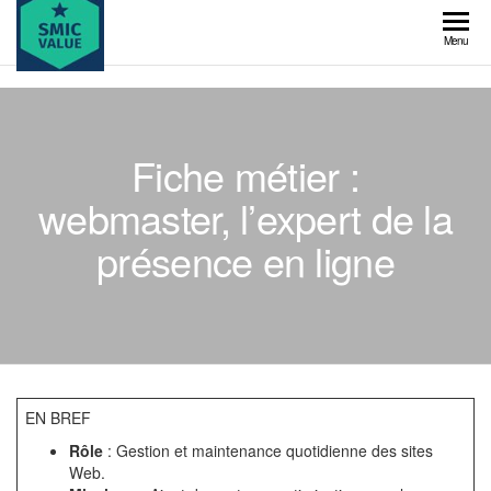
Skip
to
SMIC
Menu
the
value
content
Fiche métier :
webmaster, l’expert de la
présence en ligne
EN BREF
Rôle
: Gestion et maintenance quotidienne des sites
Web.