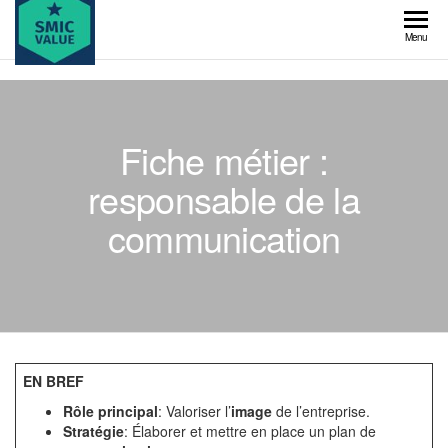
Skip
to
SMIC
Menu
the
value
content
Fiche métier :
responsable de la
communication
EN BREF
Rôle principal
: Valoriser l’
image
de l’entreprise.
Stratégie
: Élaborer et mettre en place un plan de