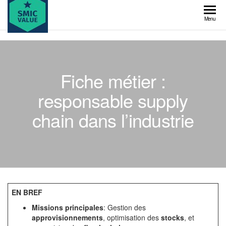
Skip
to
SMIC
Menu
the
value
content
Fiche métier :
responsable supply
chain dans l’industrie
EN BREF
Missions principales
: Gestion des
approvisionnements
, optimisation des
stocks
, et