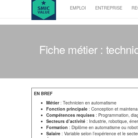
Skip
EMPLOI
ENTREPRISE
RE
to
SMIC
the
value
content
Fiche métier : techni
EN BREF
Métier
: Technicien en automatisme
Fonction principale
: Conception et mainten
Compétences requises
: Programmation, dia
Secteurs d’activité
: Industrie, robotique, éne
Formation
: Diplôme en automatisme ou robot
Salaire
: Variable selon l’expérience et le secte