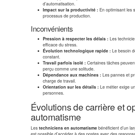
d’automatisation.
Impact sur la productivité :
En optimisant les s
processus de production.
Inconvénients
Pression à respecter les délais :
Les technicie
efficace du stress.
Évolution technologique rapide :
Le besoin de
constant.
Travail parfois isolé :
Certaines tâches peuvent r
perçu comme une solitude.
Dépendance aux machines :
Les pannes et pr
charge de travail.
Orientation sur les détails :
Le métier exige une
personnes.
Évolutions de carrière et o
automatisme
Les
techniciens en automatisme
bénéficient d’un la
est possible d’accéder à des postes avec des respons