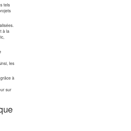
s tels
projets
alisées.
t à la
ic,
e
nsi, les
 grâce à
eur sur
ique