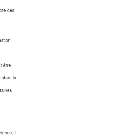
cité des
estion
t être
ntant la
rtaines
ience, il