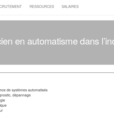
CRUTEMENT
RESSOURCES
SALAIRES
cien en automatisme dans l’ind
ance de systèmes automatisés
gnostic, dépannage
rgie
ique
ur