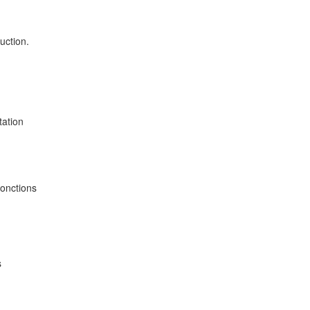
uction.
tation
fonctions
s