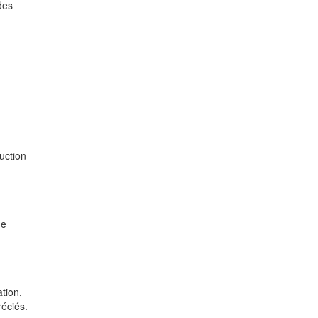
des
uction
ue
tion,
réciés.