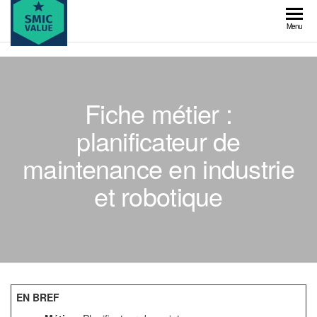
Skip
to
SMIC
Menu
the
value
content
Fiche métier :
planificateur de
maintenance en industrie
et robotique
EN BREF