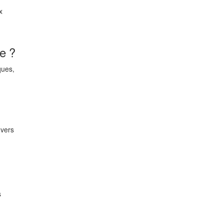
x
ue ?
ques,
 vers
s