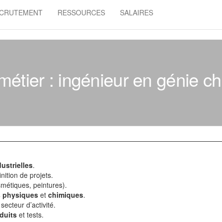
CRUTEMENT
RESSOURCES
SALAIRES
métier : ingénieur en génie c
dustrielles
.
inition de projets.
smétiques, peintures).
s physiques
et
chimiques
.
secteur d’activité.
duits
et tests.