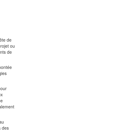
ête de
rojet ou
ents de
montée
gies
pour
ux
de
galement
au
à des