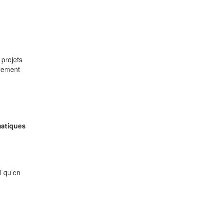
s projets
alement
atiques
si qu’en