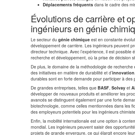
Déplacements fréquents
dans le cadre des mis
Évolutions de carrière et o
ingénieurs en génie chimi
Le secteur du
génie chimique
est en constante évolut
développement de carrière. Les ingénieurs peuvent p
directeur technique. Avec l’expérience, il est possibl
recherche et développement, où la prise de décision st
De plus, le domaine de la méthodologie de recherche
des initiatives en matière de durabilité et d’
innovation
durables sont en forte demande pour participer à des p
De grandes entreprises, telles que
BASF
,
Solvay
et
A
développer de nouveaux produits et améliorer les proc
avancés se distinguent également par une forte deman
biotechnologie, comme celles mentionnées dans les f
des employeurs potentiels pour les ingénieurs chimist
Enfin, la mobilité internationale est une option à con
mondial. Les ingénieurs peuvent saisir des opportunités
projets de grande envergure, ce qui élargit encore leu