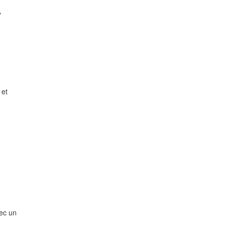
,
 et
vec un