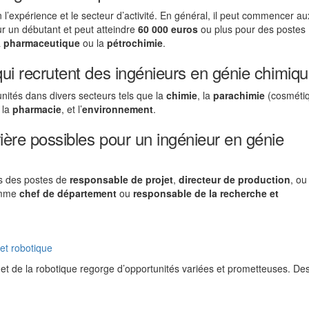
 l’expérience et le secteur d’activité. En général, il peut commencer au
r un débutant et peut atteindre
60 000 euros
ou plus pour des postes
a
pharmaceutique
ou la
pétrochimie
.
 qui recrutent des ingénieurs en génie chimiq
nités dans divers secteurs tels que la
chimie
, la
parachimie
(cosméti
, la
pharmacie
, et l’
environnement
.
rière possibles pour un ingénieur en génie
rs des postes de
responsable de projet
,
directeur de production
, ou
comme
chef de département
ou
responsable de la recherche et
 et robotique
on et de la robotique regorge d’opportunités variées et prometteuses. De