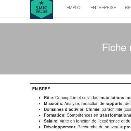
Skip
EMPLOI
ENTREPRISE
RE
to
SMIC
the
value
content
Fiche 
EN BREF
Rôle
: Conception et suivi des
installations in
Missions
: Analyse, rédaction de
rapports
, déf
Domaines d’activité
:
Chimie
, parachimie (co
Formation
: Compétences en
transformation
Salaire
: Varie en fonction de l’expérience et du 
Développement
: Recherche de nouveaux
pro