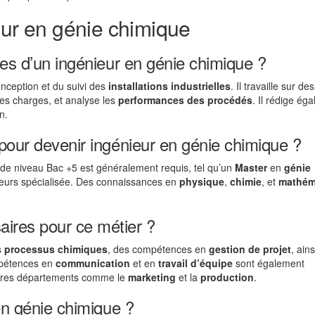
eur en génie chimique
les d’un ingénieur en génie chimique ?
onception et du suivi des
installations industrielles
. Il travaille sur de
 des charges, et analyse les
performances des procédés
. Il rédige ég
n.
 pour devenir ingénieur en génie chimique ?
 de niveau Bac +5 est généralement requis, tel qu’un
Master
en
génie
ieurs spécialisée. Des connaissances en
physique
,
chimie
, et
mathém
ires pour ce métier ?
s
processus chimiques
, des compétences en
gestion de projet
, ain
pétences en
communication
et en
travail d’équipe
sont également
autres départements comme le
marketing
et la
production
.
 en génie chimique ?