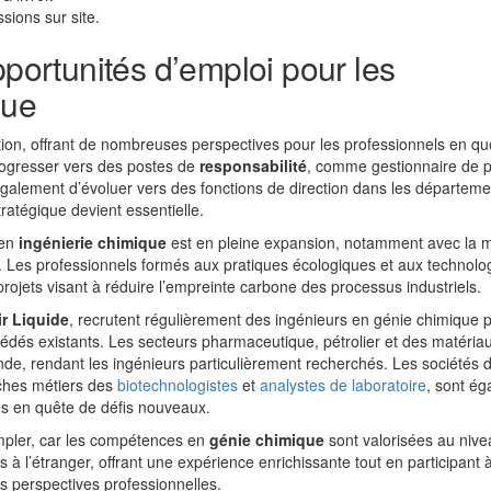
sions sur site.
pportunités d’emploi pour les
que
ion, offrant de nombreuses perspectives pour les professionnels en qu
rogresser vers des postes de
responsabilité
, comme gestionnaire de p
e également d’évoluer vers des fonctions de direction dans les départem
ratégique devient essentielle.
 en
ingénierie chimique
est en pleine expansion, notamment avec la 
. Les professionnels formés aux pratiques écologiques et aux technolo
rojets visant à réduire l’empreinte carbone des processus industriels.
ir Liquide
, recrutent régulièrement des ingénieurs en génie chimique 
édés existants. Les secteurs pharmaceutique, pétrolier et des matéria
de, rendant les ingénieurs particulièrement recherchés. Les sociétés 
iches métiers des
biotechnologistes
et
analystes de laboratoire
, sont é
es en quête de défis nouveaux.
templer, car les compétences en
génie chimique
sont valorisées au nive
 à l’étranger, offrant une expérience enrichissante tout en participant 
rs perspectives professionnelles.