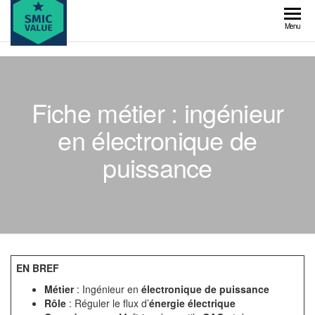
Skip
to
SMIC
Menu
the
value
content
Fiche métier : ingénieur
en électronique de
puissance
EN BREF
Métier
: Ingénieur en
électronique de puissance
Rôle
: Réguler le flux d’
énergie électrique