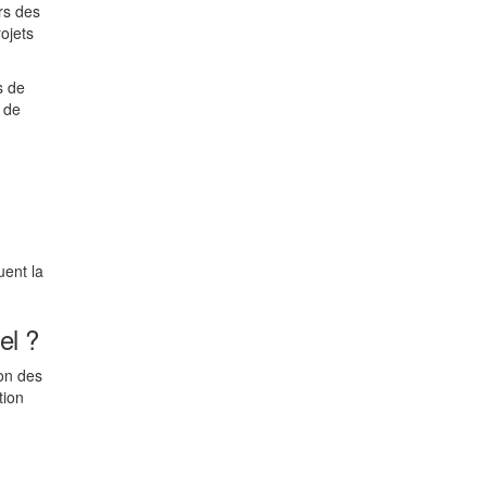
rs des
ojets
s de
 de
uent la
el ?
ion des
tion