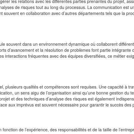
érer les relations avec les différentes parties prenantes du projet, ass
analyses de risques tout au long du processus. La communication est u
ent souvent en collaboration avec d’autres départements tels que la pro
éroule souvent dans un environnement dynamique où collaborent différen
orts d’avancement et la résolution de problèmes font partie intégrante 
des interactions fréquentes avec des équipes diversifiées, ce métier exi
iel, plusieurs qualités et compétences sont requises. Une capacité à trav
ation, un sens aigu de l’organisation ainsi qu’une bonne gestion du 
 projet et des techniques d’analyse des risques est également indispens
n face aux imprévus est souvent nécessaire pour garantir le succès des p
n fonction de l’expérience, des responsabilités et de la taille de l’entrep