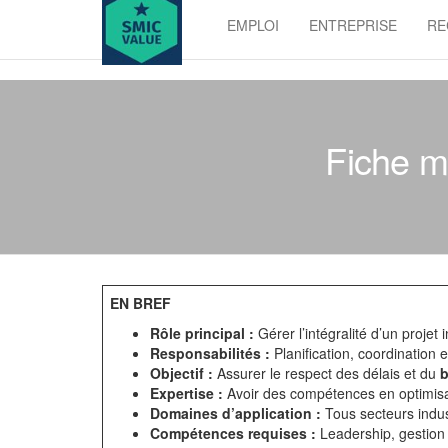
Skip
EMPLOI
ENTREPRISE
RE
to
SMIC
the
value
content
Fiche mé
EN BREF
Rôle principal :
Gérer l’intégralité d’un projet 
Responsabilités :
Planification, coordination 
Objectif :
Assurer le respect des délais et du
Expertise :
Avoir des compétences en optimis
Domaines d’application :
Tous secteurs indust
Compétences requises :
Leadership, gestion 