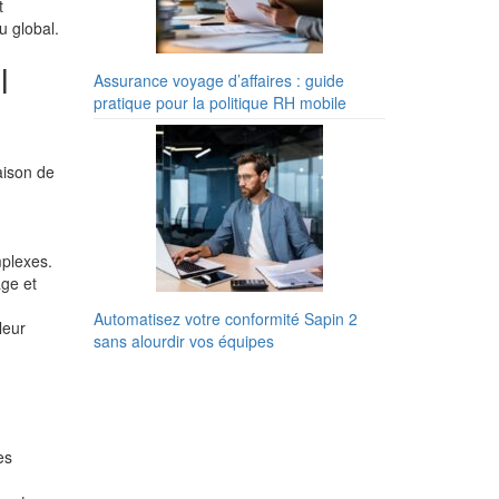
t
u global.
l
Assurance voyage d’affaires : guide
pratique pour la politique RH mobile
aison de
mplexes.
age et
Automatisez votre conformité Sapin 2
leur
sans alourdir vos équipes
es