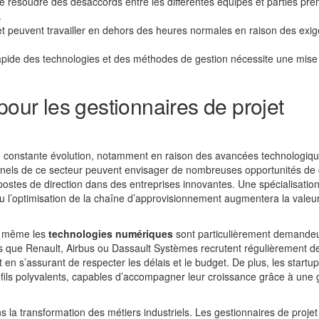
de résoudre des désaccords entre les différentes équipes et parties pre
.
et peuvent travailler en dehors des heures normales en raison des exi
apide des technologies et des méthodes de gestion nécessite une mise 
pour les gestionnaires de projet
 constante évolution, notamment en raison des avancées technologiqu
nels de ce secteur peuvent envisager de nombreuses opportunités de c
es postes de direction dans des entreprises innovantes. Une spécialisatio
 l’optimisation de la chaîne d’approvisionnement augmentera la valeu
t même les
technologies numériques
sont particulièrement demande
les que Renault, Airbus ou Dassault Systèmes recrutent régulièrement d
en s’assurant de respecter les délais et le budget. De plus, les startup
fils polyvalents, capables d’accompagner leur croissance grâce à une 
la transformation des métiers industriels. Les gestionnaires de projet