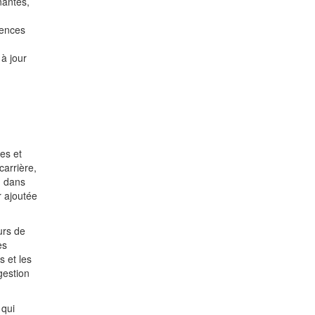
nantes,
gences
à jour
es et
arrière,
n dans
r ajoutée
urs de
es
s et les
gestion
 qui