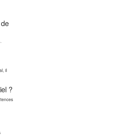
 de
.
, il
el ?
étences
s