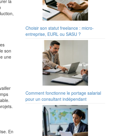
urer la
n
duction,
Choisir son statut freelance : micro-
entreprise, EURL ou SASU ?
tes
de son
ge une
ailler
Comment fonctionne le portage salarial
temps
pour un consultant indépendant
able.
rojets.
rise. En