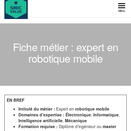
Skip
to
SMIC
Menu
the
value
content
Fiche métier : expert en
robotique mobile
EN BREF
Intitulé du métier :
Expert en
robotique mobile
Domaines d’expertise :
Électronique
,
Informatique
,
Intelligence artificielle
,
Mécanique
Formation requise :
Diplôme d’ingénieur ou
master