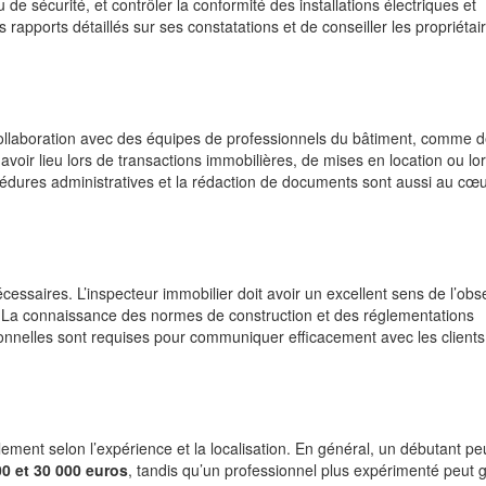
de sécurité, et contrôler la conformité des installations électriques et
 rapports détaillés sur ses constatations et de conseiller les propriétai
n collaboration avec des équipes de professionnels du bâtiment, comme 
avoir lieu lors de transactions immobilières, de mises en location ou lo
rocédures administratives et la rédaction de documents sont aussi au cœ
cessaires. L’inspecteur immobilier doit avoir un excellent sens de l’obs
ue. La connaissance des normes de construction et des réglementations
tionnelles sont requises pour communiquer efficacement avec les clients 
ement selon l’expérience et la localisation. En général, un débutant pe
00 et 30 000 euros
, tandis qu’un professionnel plus expérimenté peut 