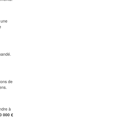
, une
e
mandé.
tions de
ens.
endre à
0 000 €