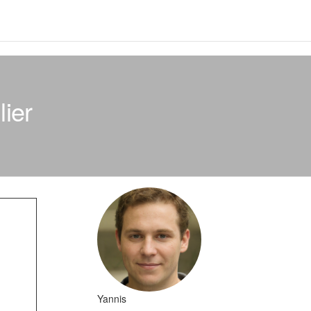
lier
Yannis