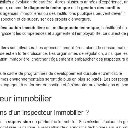
ibilités d’évolution de carrière. Après plusieurs années d’expérience, u
ifique, comme
le diagnostic technique
ou la
gestion des conflits
es agences immobilières ou des institutions publiques peuvent devenir
nspection et de superviser des projets d’envergure.
n
évaluation immobilière
ou en
diagnostic technique
, constituent un
argissent les compétences et augmentent l’employabilité, ce qui est de 
liers
sont diverses. Les agences immobilières, biens de consommation
ande est en forte croissance. Les organismes de régulation, ainsi que les
vation immobilière, cherchent également à embaucher des inspecteurs q
.
ns le cadre de programmes de développement durable et d’efficacité
mes environnementales seront de plus en plus sollicités. Les perspect
’engagent à se former en continu et à s’adapter aux évolutions du sec
teur immobilier
ons d’un inspecteur immobilier ?
de la
supervision
du patrimoine immobilier. Ses missions incluent la ge
 locataires, ainsi que la réalisation de diagnostics techniques sur les bâ