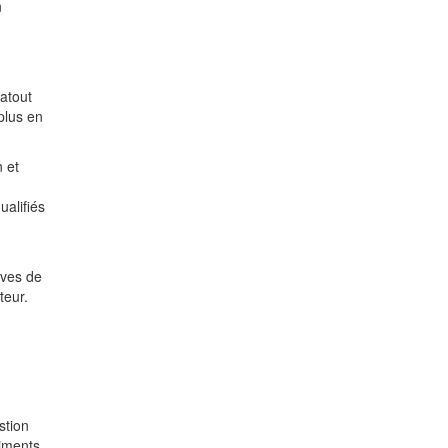
n
 atout
plus en
 et
ualifiés
ives de
teur.
stion
timents.