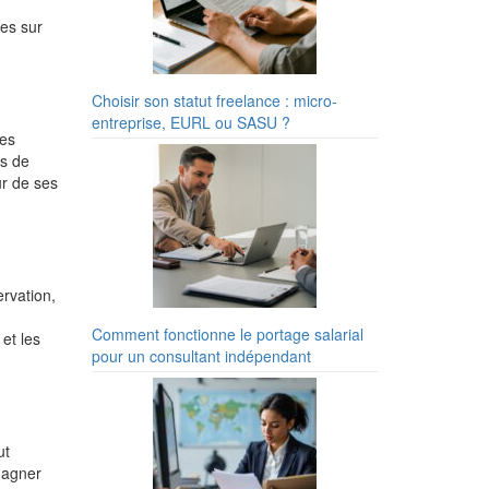
res sur
Choisir son statut freelance : micro-
entreprise, EURL ou SASU ?
des
rs de
ur de ses
ervation,
Comment fonctionne le portage salarial
et les
pour un consultant indépendant
ut
gagner