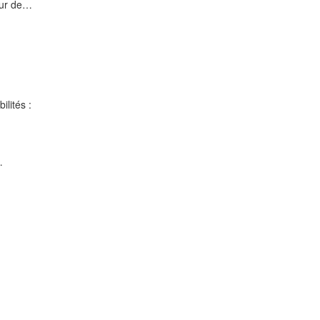
teur de…
lités :
…