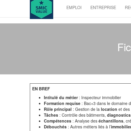
Skip
EMPLOI
ENTREPRISE
RE
to
SMIC
the
value
content
Fic
EN BREF
Intitulé du métier
: Inspecteur immobilier
Formation requise
: Bac+3 dans le domaine de
Rôle principal
: Gestion de la
location
et des 
Tâches
: Contrôle des bâtiments,
diagnostics
Compétences
: Analyse des
échantillons
, cr
Débouchés
: Autres métiers liés à l’
immobilie