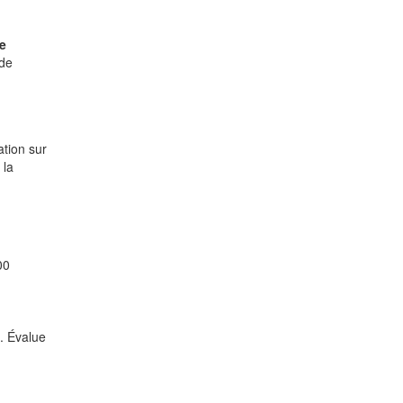
e
 de
ation sur
 la
00
n. Évalue