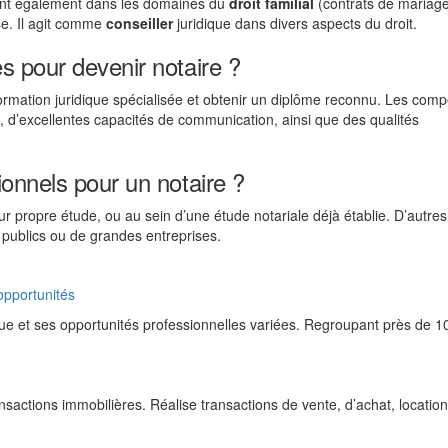
vient également dans les domaines du
droit familial
(contrats de mariage
se. Il agit comme
conseiller
juridique dans divers aspects du droit.
 pour devenir notaire ?
formation juridique spécialisée et obtenir un diplôme reconnu. Les com
, d’excellentes capacités de communication, ainsi que des qualités
onnels pour un notaire ?
r propre étude, ou au sein d’une étude notariale déjà établie. D’autres
 publics ou de grandes entreprises.
opportunités
que et ses opportunités professionnelles variées. Regroupant près de 1
sactions immobilières. Réalise transactions de vente, d’achat, locatio