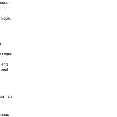
endeurs.
ats de
omique.
e.
n risque
ients.
 peut
ésormais
met
utenue