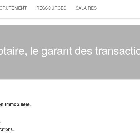
CRUTEMENT
RESSOURCES
SALAIRES
otaire, le garant des transact
on immobilière
.
r
.
rations.