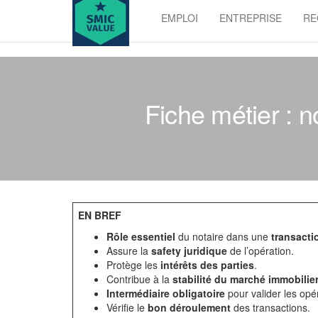
Skip
EMPLOI
ENTREPRISE
RE
to
SMIC
the
value
content
Fiche métier : n
EN BREF
Rôle essentiel
du notaire dans une
transacti
Assure la
safety juridique
de l’opération.
Protège les
intérêts des parties
.
Contribue à la
stabilité du marché immobilie
Intermédiaire obligatoire
pour valider les opé
Vérifie le
bon déroulement
des transactions.