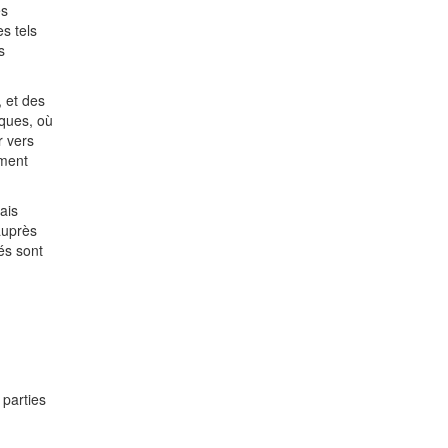
es
s tels
s
 et des
nques, où
r vers
ement
ais
auprès
és sont
 parties