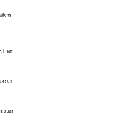
ations
 Il est
s et un
is aussi