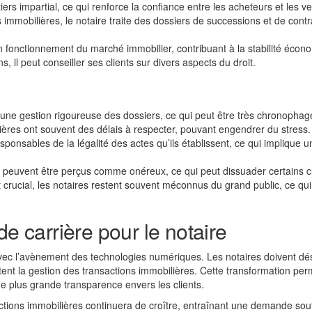
iers impartial, ce qui renforce la confiance entre les acheteurs et les v
 immobilières, le notaire traite des dossiers de successions et de contr
on fonctionnement du marché immobilier, contribuant à la stabilité écon
, il peut conseiller ses clients sur divers aspects du droit.
 une gestion rigoureuse des dossiers, ce qui peut être très chronophag
ières ont souvent des délais à respecter, pouvant engendrer du stress.
sponsables de la légalité des actes qu’ils établissent, ce qui implique u
 peuvent être perçus comme onéreux, ce qui peut dissuader certains cl
it crucial, les notaires restent souvent méconnus du grand public, ce qui
de carrière pour le notaire
 avec l’avènement des technologies numériques. Les notaires doivent d
itent la gestion des transactions immobilières. Cette transformation per
ne plus grande transparence envers les clients.
tions immobilières continuera de croître, entraînant une demande so