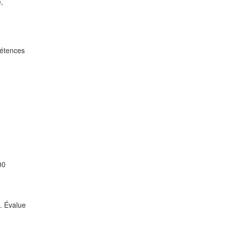
,
pétences
00
n. Évalue