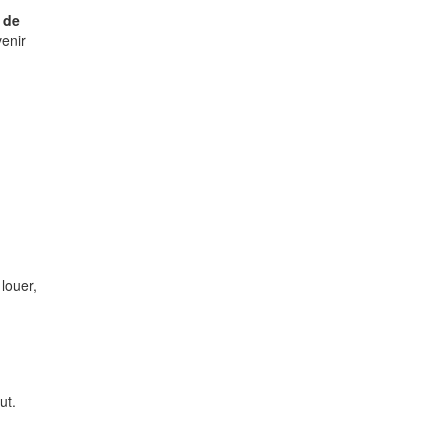
 de
enir
 louer,
ut.