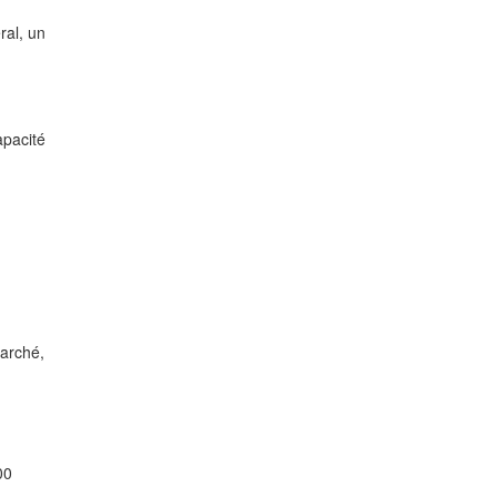
ral, un
apacité
arché,
00