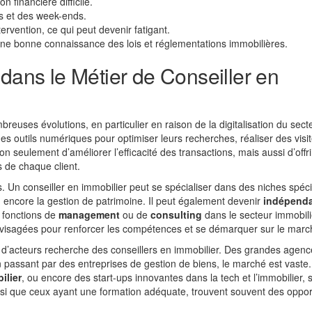
n financière difficile.
es et des week-ends.
tervention, ce qui peut devenir fatigant.
ne bonne connaissance des lois et réglementations immobilières.
 dans le Métier de Conseiller en
reuses évolutions, en particulier en raison de la digitalisation du sect
es outils numériques pour optimiser leurs recherches, réaliser des visi
non seulement d’améliorer l’efficacité des transactions, mais aussi d’offri
 de chaque client.
es. Un conseiller en immobilier peut se spécialiser dans des niches spéci
ou encore la gestion de patrimoine. Il peut également devenir
indépend
 fonctions de
management
ou de
consulting
dans le secteur immobili
visagées pour renforcer les compétences et se démarquer sur le marc
é d’acteurs recherche des conseillers en immobilier. Des grandes agen
passant par des entreprises de gestion de biens, le marché est vaste.
ilier
, ou encore des start-ups innovantes dans la tech et l’immobilier, 
nsi que ceux ayant une formation adéquate, trouvent souvent des oppor