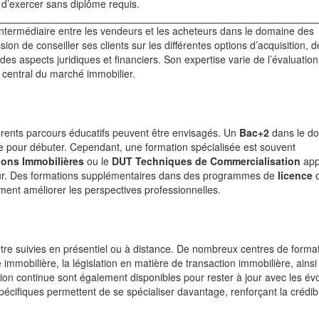
é d’exercer sans diplôme requis.
u’intermédiaire entre les vendeurs et les acheteurs dans le domaine des
on de conseiller ses clients sur les différentes options d’acquisition, 
es aspects juridiques et financiers. Son expertise varie de l’évaluatio
r central du marché immobilier.
fférents parcours éducatifs peuvent être envisagés. Un
Bac+2
dans le d
e pour débuter. Cependant, une formation spécialisée est souvent
ions Immobilières
ou le
DUT Techniques de Commercialisation
app
eur. Des formations supplémentaires dans des programmes de
licence
o
ment améliorer les perspectives professionnelles.
être suivies en présentiel ou à distance. De nombreux centres de forma
immobilière, la législation en matière de transaction immobilière, ainsi
tion continue sont également disponibles pour rester à jour avec les évo
écifiques permettent de se spécialiser davantage, renforçant la crédibi