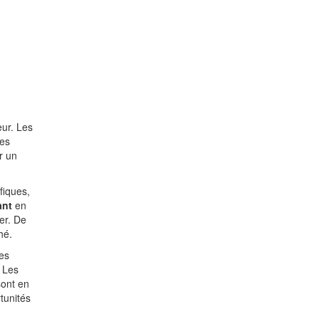
eur. Les
tes
r un
fiques,
ant
en
er. De
hé.
ces
 Les
sont en
tunités