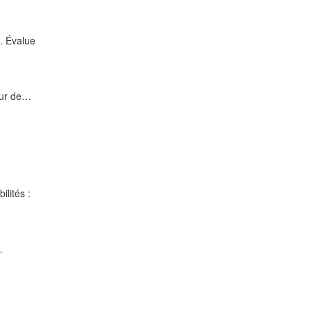
n. Évalue
teur de…
lités :
…