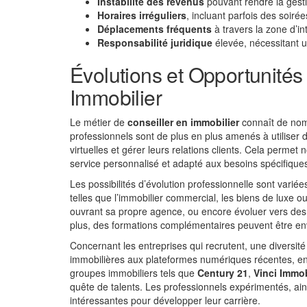
Instabilité des revenus
pouvant rendre la gestio
Horaires irréguliers
, incluant parfois des soiré
Déplacements fréquents
à travers la zone d’in
Responsabilité juridique
élevée, nécessitant u
Évolutions et Opportunités
Immobilier
Le métier de
conseiller en immobilier
connaît de nomb
professionnels sont de plus en plus amenés à utiliser d
virtuelles et gérer leurs relations clients. Cela permet 
service personnalisé et adapté aux besoins spécifiques
Les possibilités d’évolution professionnelle sont varié
telles que l’immobilier commercial, les biens de luxe 
ouvrant sa propre agence, ou encore évoluer vers des
plus, des formations complémentaires peuvent être en
Concernant les entreprises qui recrutent, une diversit
immobilières aux plateformes numériques récentes, en 
groupes immobiliers tels que
Century 21
,
Vinci Immob
quête de talents. Les professionnels expérimentés, ai
intéressantes pour développer leur carrière.