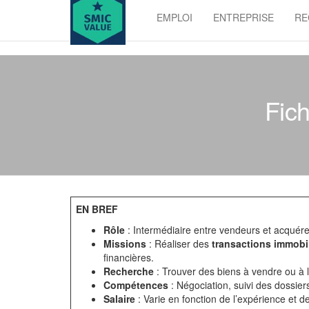
Skip
EMPLOI
ENTREPRISE
RE
to
SMIC
the
value
content
Fich
EN BREF
Rôle
: Intermédiaire entre vendeurs et acquére
Missions
: Réaliser des
transactions immobi
financières.
Recherche
: Trouver des biens à vendre ou à lo
Compétences
: Négociation, suivi des dossier
Salaire
: Varie en fonction de l’expérience et de 