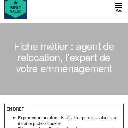
Skip
to
SMIC
Menu
the
value
content
Fiche métier : agent de
relocation, l’expert de
votre emménagement
EN BREF
Expert en relocation
: Facilitateur pour les salariés en
mobilité professionnelle.