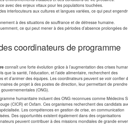
ce avec des enjeux vitaux pour les populations touchées.
des interlocuteurs aux cultures et langues variées, ce qui peut engend
nement à des situations de souffrance et de détresse humaine.
quemment, ce qui peut mener à des périodes d’absence prolongées de
s des coordinateurs de programme
re
connaît une forte évolution grâce à l’augmentation des crises human
s que la santé, l’éducation, et l’aide alimentaire, recherchent des
s et d’animer des équipes. Les coordinateurs peuvent se voir confier 
nnaires de projet à des postes de direction, leur permettant de prendre
on gouvernementales (ONG).
 programme humanitaire incluent des ONG reconnues comme Médecins 
x-Rouge (CICR) et Oxfam. Ces organismes recherchent des candidats a
on spécialisée. Les compétences en gestion de crise, en communication
 prisées. Des opportunités existent également dans des organisations
dinateurs peuvent contribuer à des missions mondiales de grande enve