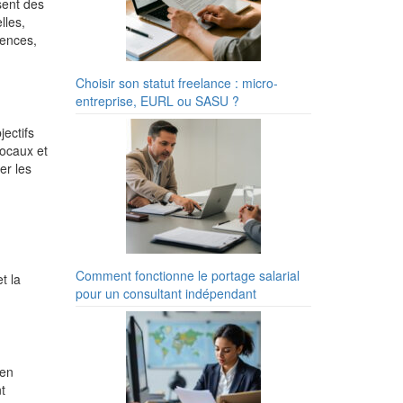
sent des
lles,
tences,
Choisir son statut freelance : micro-
entreprise, EURL ou SASU ?
jectifs
locaux et
er les
Comment fonctionne le portage salarial
t la
pour un consultant indépendant
 en
t