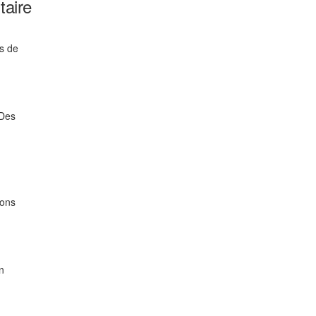
taire
rs de
 Des
ions
n