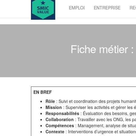
Skip
EMPLOI
ENTREPRISE
RE
to
SMIC
the
value
content
Fiche métier 
EN BREF
Rôle
: Suivi et coordination des projets humanita
Mission
: Superviser les activités et gérer les
Responsabilités
: Évaluation des besoins, ges
Collaboration
: Travailler avec les ONG, les pa
Compétences
: Management, analyse de situa
Contexte
: Interventions d’urgence et situati