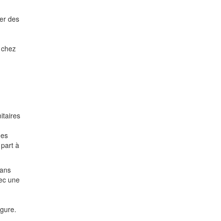
rer des
 chez
itaires
des
 part à
Sans
vec une
rgure.