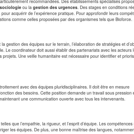
 particulièrement recommandées. Des établissements spécialisés propo
sociologie
ou la
gestion des urgences
. Des stages en conditions rée
our acquérir de l’expérience pratique. Pour approfondir leurs compé
ations comme celles proposées par des organismes tels que Bioforce.
 gestion des équipes sur le terrain, l’élaboration de stratégies et d’ob
cale. Le coordinateur doit aussi établir des partenariats avec les acteurs 
projets. Une veille humanitaire est nécessaire pour identifier et prioris
roitement avec des équipes pluridisciplinaires. Il doit être en mesure
n fonction des besoins. Cette position demande un travail sous pression e
 maintenant une communication ouverte avec tous les intervenants.
 telles que l’empathie, la rigueur, et l’esprit d’équipe. Les compétences
iriger les équipes. De plus, une bonne maîtrise des langues, notammen