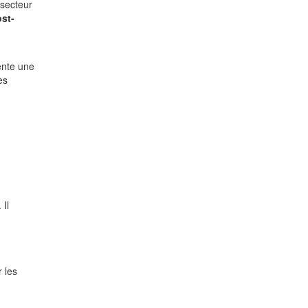
 secteur
ost-
ente une
es
 Il
 les