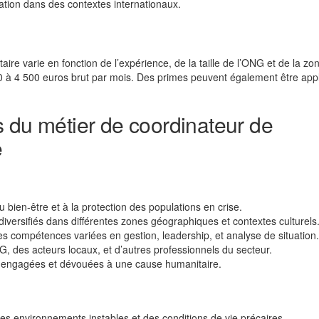
cation dans des contextes internationaux.
re varie en fonction de l’expérience, de la taille de l’ONG et de la zo
 500 à 4 500 euros brut par mois. Des primes peuvent également être app
 du métier de coordinateur de
e
 bien-être et à la protection des populations en crise.
diversifiés dans différentes zones géographiques et contextes culturels
s compétences variées en gestion, leadership, et analyse de situation.
G, des acteurs locaux, et d’autres professionnels du secteur.
 engagées et dévouées à une cause humanitaire.
es environnements instables et des conditions de vie précaires.