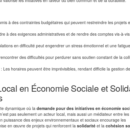
 valorise les initiatives en faveur du bien commun et de la durabilité.
mis à des contraintes budgétaires qui peuvent restreindre les projets e
re à des exigences administratives et de rendre des comptes vis-à-vis
lations en difficulté peut engendrer un stress émotionnel et une fatigu
encontrer des difficultés pour perdurer sans soutien constant de la colle
: Les horaires peuvent être imprévisibles, rendant difficile la gestion d
cal en Économie Sociale et Solid
s
xte dynamique où la
demande pour des initiatives en économie soci
n’est pas seulement un acteur local, mais aussi un médiateur entre les
en puissance des enjeux environnementaux et sociaux encourage les
mise en œuvre de projets qui renforcent la
solidarité
et la
cohésion so