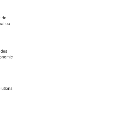
r de
nal ou
 des
conomie
lutions