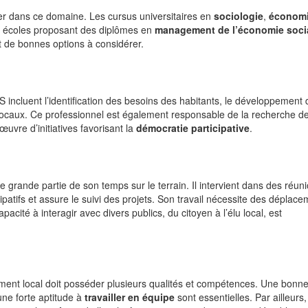
ser dans ce domaine. Les cursus universitaires en
sociologie
,
économ
s écoles proposant des diplômes en
management de l’économie socia
 de bonnes options à considérer.
incluent l’identification des besoins des habitants, le développement 
s locaux. Ce professionnel est également responsable de la recherche d
œuvre d’initiatives favorisant la
démocratie participative
.
 grande partie de son temps sur le terrain. Il intervient dans des réun
ipatifs et assure le suivi des projets. Son travail nécessite des déplac
acité à interagir avec divers publics, du citoyen à l’élu local, est
ment local doit posséder plusieurs qualités et compétences. Une bonn
’une forte aptitude à
travailler en équipe
sont essentielles. Par ailleurs,