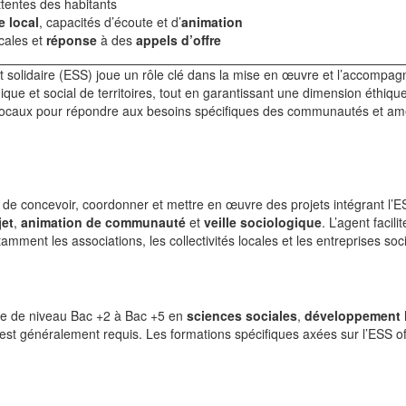
ttentes des habitants
e local
, capacités d’écoute et d’
animation
ocales et
réponse
à des
appels d’offre
t solidaire (ESS) joue un rôle clé dans la mise en œuvre et l’accompa
que et social de territoires, tout en garantissant une dimension éthique
s locaux pour répondre aux besoins spécifiques des communautés et amé
t de concevoir, coordonner et mettre en œuvre des projets intégrant l’
jet
,
animation de communauté
et
veille sociologique
. L’agent facilit
amment les associations, les collectivités locales et les entreprises soc
me de niveau Bac +2 à Bac +5 en
sciences sociales
,
développement 
est généralement requis. Les formations spécifiques axées sur l’ESS of