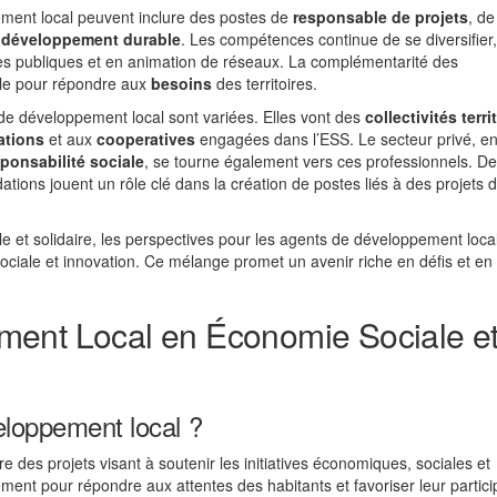
ement local peuvent inclure des postes de
responsable de projets
, de
 développement durable
. Les compétences continue de se diversifier,
ues publiques et en animation de réseaux. La complémentarité des
lle pour répondre aux
besoins
des territoires.
 de développement local sont variées. Elles vont des
collectivités terri
ations
et aux
cooperatives
engagées dans l’ESS. Le secteur privé, e
ponsabilité sociale
, se tourne également vers ces professionnels. De
ations jouent un rôle clé dans la création de postes liés à des projets d
le et solidaire, les perspectives pour les agents de développement loca
sociale et innovation. Ce mélange promet un avenir riche en défis et en
ment Local en Économie Sociale e
eloppement local ?
 des projets visant à soutenir les initiatives économiques, sociales et
palement pour répondre aux attentes des habitants et favoriser leur partici