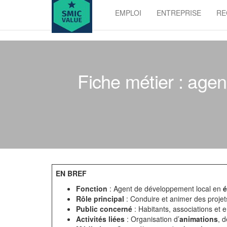
Skip
EMPLOI
ENTREPRISE
RE
to
SMIC
the
value
content
Fiche métier : age
EN BREF
Fonction
: Agent de développement local en
é
Rôle principal
: Conduire et animer des proje
Public concerné
: Habitants, associations et e
Activités liées
: Organisation d’
animations
, 