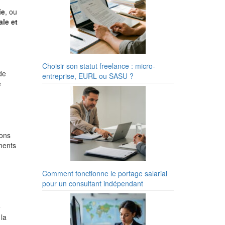
ie
, ou
le et
Choisir son statut freelance : micro-
de
entreprise, EURL ou SASU ?
e
ions
ements
Comment fonctionne le portage salarial
pour un consultant indépendant
e
 la