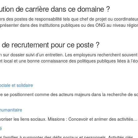
olution de carrière dans ce domaine ?
s des postes de responsabilité tels que chef de projet ou coordinateu
résenter dans des institutions publiques ou des ONG au niveau régio
de recrutement pour ce poste ?
n sur dossier suivi d’un entretien. Les employeurs recherchent souvent
 local et une bonne connaissance des politiques publiques liées à l’é
ciale et solidaire
aire se positionnent comme des acteurs majeurs dans la recherche de so
 humanitaire
voriser les liens sociaux. Missions : Concevoir et animer des activités…
té
s familles à surmonter des défis sociaux et personnels. Activités clés…