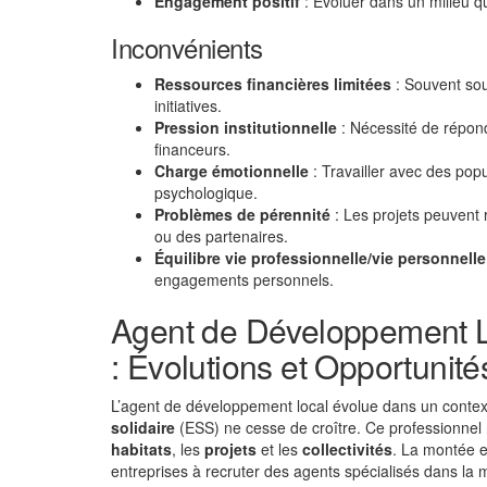
Engagement positif
: Évoluer dans un milieu qui
Inconvénients
Ressources financières limitées
: Souvent sou
initiatives.
Pression institutionnelle
: Nécessité de répond
financeurs.
Charge émotionnelle
: Travailler avec des popu
psychologique.
Problèmes de pérennité
: Les projets peuvent r
ou des partenaires.
Équilibre vie professionnelle/vie personnelle
engagements personnels.
Agent de Développement Lo
: Évolutions et Opportunité
L’agent de développement local évolue dans un conte
solidaire
(ESS) ne cesse de croître. Ce professionnel 
habitats
, les
projets
et les
collectivités
. La montée 
entreprises à recruter des agents spécialisés dans la 