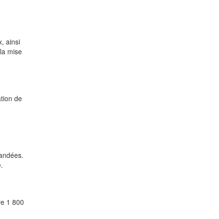
, ainsi
 la mise
tion de
mandées.
.
re 1 800