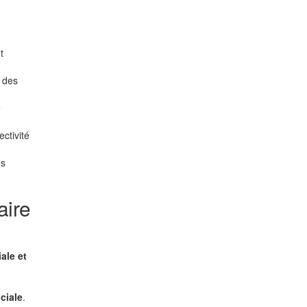
t
 des
e
ctivité
es
aire
ale et
ciale
.