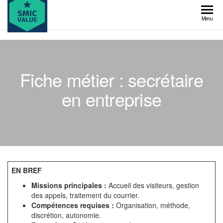
Skip
to
SMIC
Menu
the
value
content
Fiche métier : secrétaire
en entreprise
EN BREF
Missions principales :
Accueil des visiteurs, gestion
des appels, traitement du courrier.
Compétences requises :
Organisation, méthode,
discrétion, autonomie.