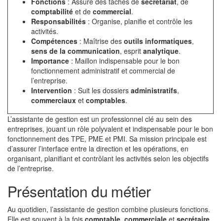
Fonctions
: Assure des tâches de
secrétariat
, de
comptabilité
et de
commercial
.
Responsabilités
: Organise, planifie et contrôle les
activités.
Compétences
: Maîtrise des
outils informatiques
,
sens de la communication
, esprit
analytique
.
Importance
: Maillon indispensable pour le bon
fonctionnement administratif et commercial de
l’entreprise.
Intervention
: Suit les dossiers
administratifs
,
commerciaux
et
comptables
.
L’assistante de gestion est un professionnel clé au sein des
entreprises, jouant un rôle polyvalent et indispensable pour le bon
fonctionnement des TPE, PME et PMI. Sa mission principale est
d’assurer l’interface entre la direction et les opérations, en
organisant, planifiant et contrôlant les activités selon les objectifs
de l’entreprise.
Présentation du métier
Au quotidien, l’assistante de gestion combine plusieurs fonctions.
Elle est souvent à la fois
comptable
,
commerciale
et
secrétaire
.