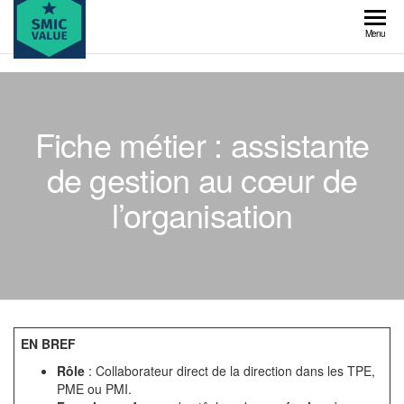
Skip
to
SMIC
Menu
the
value
content
Fiche métier : assistante
de gestion au cœur de
l’organisation
EN BREF
Rôle
: Collaborateur direct de la direction dans les TPE,
PME ou PMI.