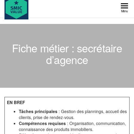
Skip
to
SMIC
Menu
the
value
content
Fiche métier : secrétaire
d’agence
EN BREF
Tâches principales
: Gestion des plannings, accueil des
clients, prise de rendez-vous.
Compétences requises
: Organisation, communication,
connaissance des produits immobiliers.