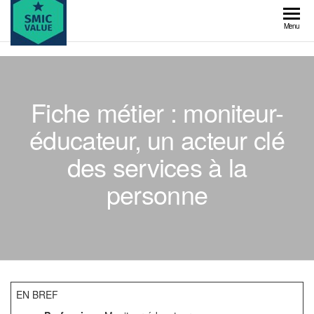
Skip
to
SMIC
Menu
the
value
content
Fiche métier : moniteur-
éducateur, un acteur clé
des services à la
personne
EN BREF