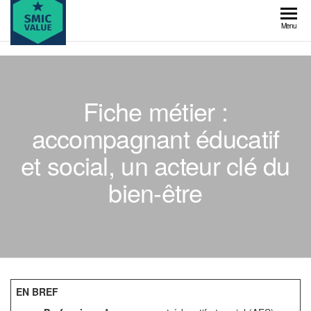
Skip
to
SMIC
Menu
the
value
content
Fiche métier :
accompagnant éducatif
et social, un acteur clé du
bien-être
EN BREF