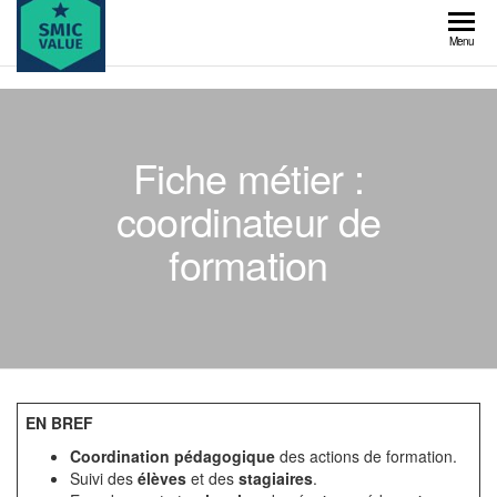
Skip
to
SMIC
Menu
the
value
content
Fiche métier :
coordinateur de
formation
EN BREF
Coordination pédagogique
des actions de formation.
Suivi des
élèves
et des
stagiaires
.