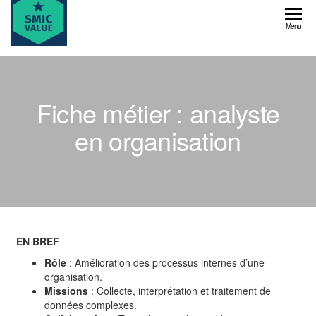
Skip
to
SMIC
Menu
the
value
content
Fiche métier : analyste
en organisation
EN BREF
Rôle
: Amélioration des processus internes d’une
organisation.
Missions
: Collecte, interprétation et traitement de
données complexes.