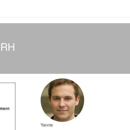
s RH
ement
Yannis