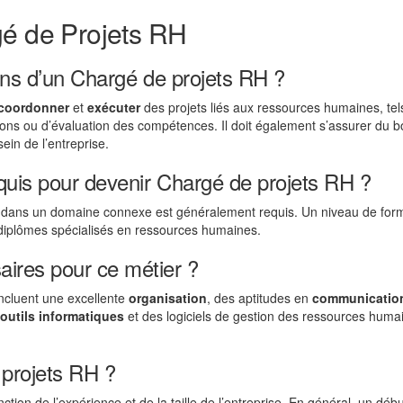
gé de Projets RH
ions d’un Chargé de projets RH ?
coordonner
et
exécuter
des projets liés aux ressources humaines, tel
ions ou d’évaluation des compétences. Il doit également s’assurer du 
in de l’entreprise.
equis pour devenir Chargé de projets RH ?
u dans un domaine connexe est généralement requis. Un niveau de for
diplômes spécialisés en ressources humaines.
ires pour ce métier ?
ncluent une excellente
organisation
, des aptitudes en
communicatio
outils informatiques
et des logiciels de gestion des ressources huma
 projets RH ?
tion de l’expérience et de la taille de l’entreprise. En général, un déb