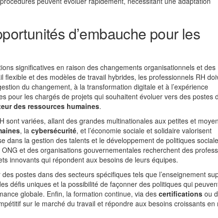
es procédures peuvent évoluer rapidement, nécessitant une adaptation
opportunités d’embauche pour les
ions significatives en raison des changements organisationnels et des
l flexible et des modèles de travail hybrides, les professionnels RH doi
stion du changement, à la transformation digitale et à l’expérience
es pour les chargés de projets qui souhaitent évoluer vers des postes 
teur des ressources humaines
.
H sont variées, allant des grandes multinationales aux petites et moye
maines
, la
cybersécurité
, et l’économie sociale et solidaire valorisent
se dans la gestion des talents et le développement de politiques social
 ONG et des organisations gouvernementales recherchent des profess
ets innovants qui répondent aux besoins de leurs équipes.
 des postes dans des secteurs spécifiques tels que l’enseignement sup
es défis uniques et la possibilité de façonner des politiques qui peuven
ormance globale. Enfin, la formation continue, via des
certifications
ou d
pétitif sur le marché du travail et répondre aux besoins croissants en