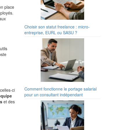
en place
ployés.
 aux
Choisir son statut freelance : micro-
entreprise, EURL ou SASU ?
tils
oste
Comment fonctionne le portage salarial
elles-ci
pour un consultant indépendant
 équipe
ns
et des