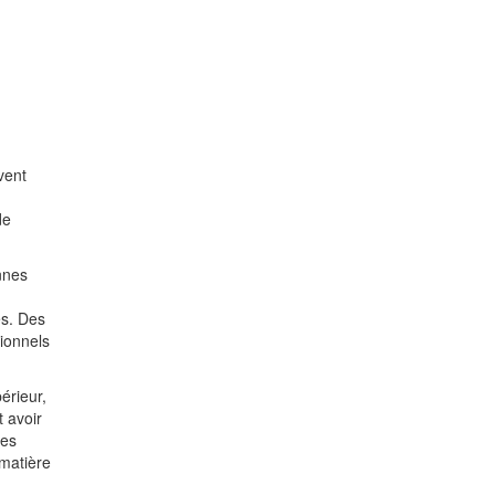
vent
de
nnes
es. Des
ionnels
érieur,
t avoir
es
 matière