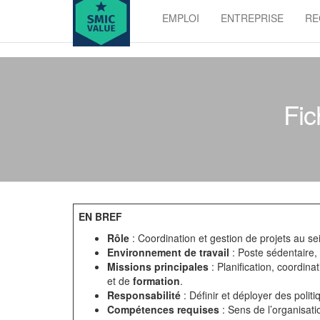
Skip
EMPLOI
ENTREPRISE
RE
to
SMIC
the
value
content
Fic
EN BREF
Rôle
: Coordination et gestion de projets au s
Environnement de travail
: Poste sédentaire
Missions principales
: Planification, coordina
et de
formation
.
Responsabilité
: Définir et déployer des politi
Compétences requises
: Sens de l’organisati