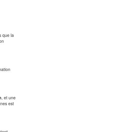
s que la
bon
mation
n
, et une
ines est
utant