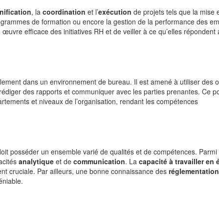
nification
, la
coordination
et l’
exécution
de projets tels que la mise 
rogrammes de formation ou encore la gestion de la performance des em
œuvre efficace des initiatives RH et de veiller à ce qu’elles répondent
palement dans un environnement de bureau. Il est amené à utiliser des ou
, rédiger des rapports et communiquer avec les parties prenantes. Ce p
partements et niveaux de l’organisation, rendant les compétences
doit posséder un ensemble varié de qualités et de compétences. Parmi c
acités
analytique
et de
communication
. La
capacité à travailler en
ent cruciale. Par ailleurs, une bonne connaissance des
réglementatio
éniable.