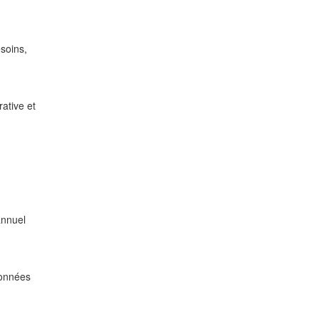
soins,
rative et
annuel
données