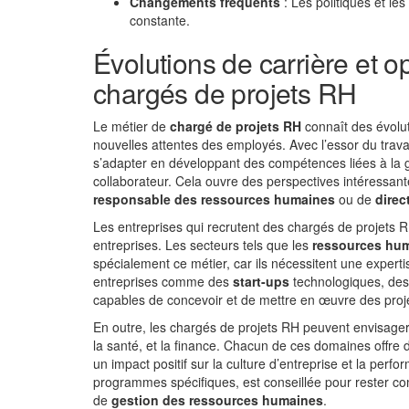
Changements fréquents
: Les politiques et l
constante.
Évolutions de carrière et 
chargés de projets RH
Le métier de
chargé de projets RH
connaît des évolut
nouvelles attentes des employés. Avec l’essor du travai
s’adapter en développant des compétences liées à la ge
collaborateur. Cela ouvre des perspectives intéressant
responsable des ressources humaines
ou de
direc
Les entreprises qui recrutent des chargés de projets R
entreprises. Les secteurs tels que les
ressources hu
spécialement ce métier, car ils nécessitent une experti
entreprises comme des
start-ups
technologiques, des
capables de concevoir et de mettre en œuvre des proj
En outre, les chargés de projets RH peuvent envisager
la santé, et la finance. Chacun de ces domaines offre d
un impact positif sur la culture d’entreprise et la perf
programmes spécifiques, est conseillée pour rester com
de
gestion des ressources humaines
.