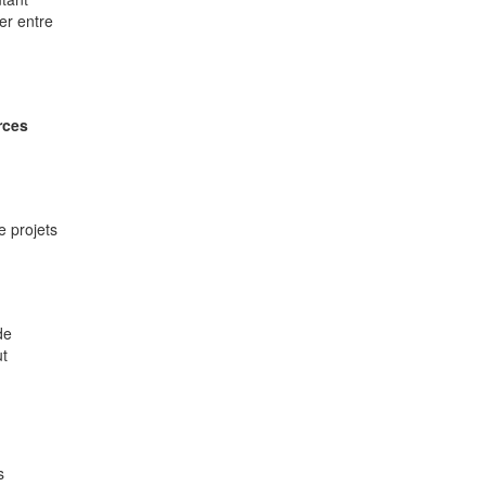
er entre
rces
e projets
de
ut
s