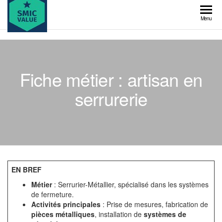
Skip
to
SMIC
Menu
the
value
content
Fiche métier : artisan en
serrurerie
EN BREF
Métier
: Serrurier-Métallier, spécialisé dans les systèmes
de fermeture.
Activités principales
: Prise de mesures, fabrication de
pièces métalliques
, installation de
systèmes de