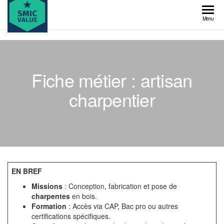
Skip
to
SMIC
Menu
the
value
content
Fiche métier : artisan
charpentier
EN BREF
Missions
: Conception, fabrication et pose de
charpentes
en bois.
Formation
: Accès via CAP, Bac pro ou autres
certifications spécifiques.