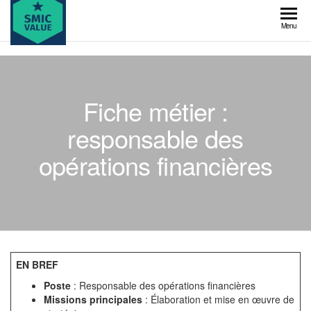
Skip
to
SMIC
Menu
the
value
content
Fiche métier :
responsable des
opérations financières
EN BREF
Poste
: Responsable des opérations financières
Missions principales
: Élaboration et mise en œuvre de