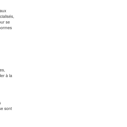
 aux
ialisés,
our se
 normes
es,
er à la
s
se sont