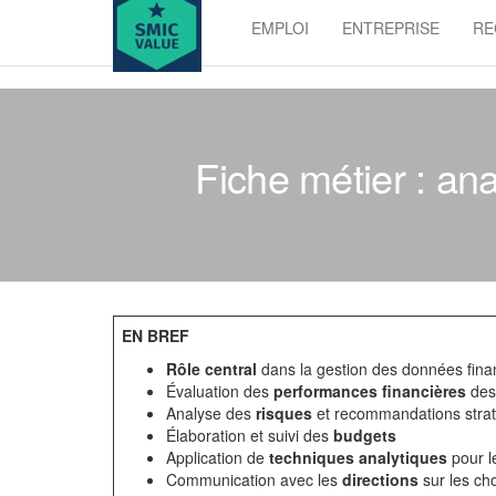
Skip
EMPLOI
ENTREPRISE
RE
to
SMIC
the
value
content
Fiche métier : ana
EN BREF
Rôle central
dans la gestion des données fina
Évaluation des
performances financières
des
Analyse des
risques
et recommandations stra
Élaboration et suivi des
budgets
Application de
techniques analytiques
pour l
Communication avec les
directions
sur les cho