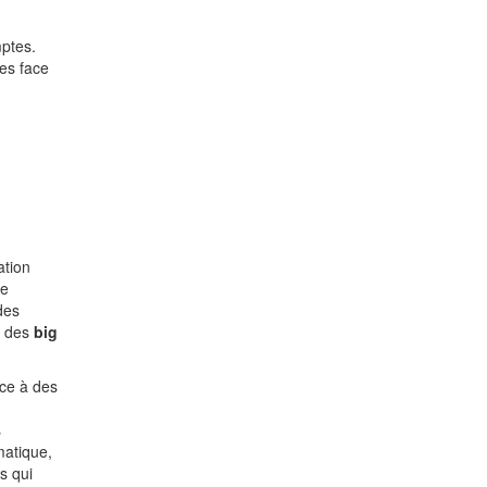
mptes.
es face
ation
de
des
e des
big
âce à des
s
matique,
s qui