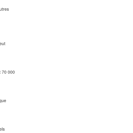
utres
eut
et 70 000
 que
els