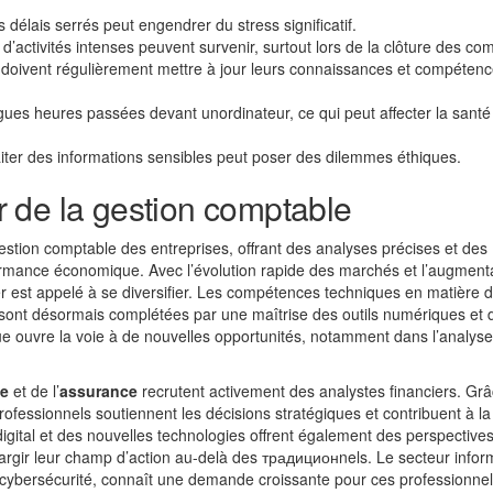
 délais serrés peut engendrer du stress significatif.
d’activités intenses peuvent survenir, surtout lors de la clôture des co
 doivent régulièrement mettre à jour leurs connaissances et compétenc
ngues heures passées devant unordinateur, ce qui peut affecter la santé
aiter des informations sensibles peut poser des dilemmes éthiques.
er de la gestion comptable
gestion comptable des entreprises, offrant des analyses précises et des
rmance économique. Avec l’évolution rapide des marchés et l’augment
ier est appelé à se diversifier. Les compétences techniques en matière 
sont désormais complétées par une maîtrise des outils numériques et 
ue ouvre la voie à de nouvelles opportunités, notamment dans l’analys
e
et de l’
assurance
recrutent activement des analystes financiers. Gr
ofessionnels soutiennent les décisions stratégiques et contribuent à la
 digital et des nouvelles technologies offrent également des perspective
largir leur champ d’action au-delà des традиционnels. Le secteur infor
 cybersécurité, connaît une demande croissante pour ces professionnel