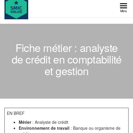
Skip
to
SMIC
Menu
the
value
content
Fiche métier : analyste
de crédit en comptabilité
et gestion
EN BREF
Métier
: Analyste de crédit
Environnement de travail
: Banque ou organisme de