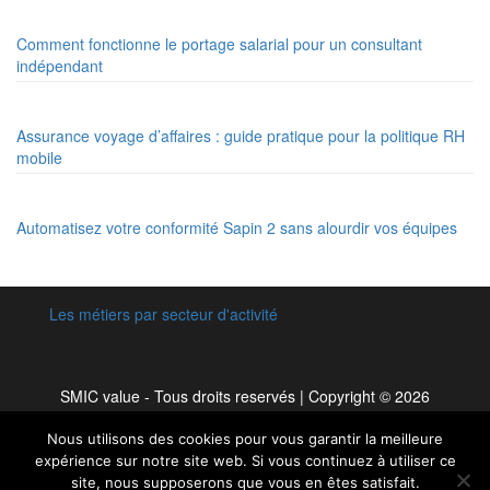
Comment fonctionne le portage salarial pour un consultant
indépendant
Assurance voyage d’affaires : guide pratique pour la politique RH
mobile
Automatisez votre conformité Sapin 2 sans alourdir vos équipes
Les métiers par secteur d'activité
SMIC value - Tous droits reservés
|
Copyright © 2026
Nous utilisons des cookies pour vous garantir la meilleure
expérience sur notre site web. Si vous continuez à utiliser ce
site, nous supposerons que vous en êtes satisfait.