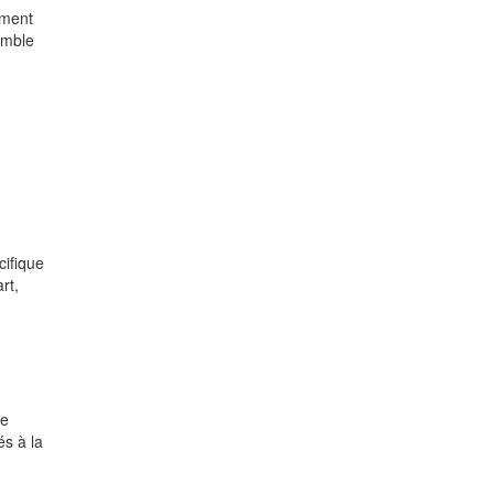
ement
emble
cifique
rt,
de
és à la