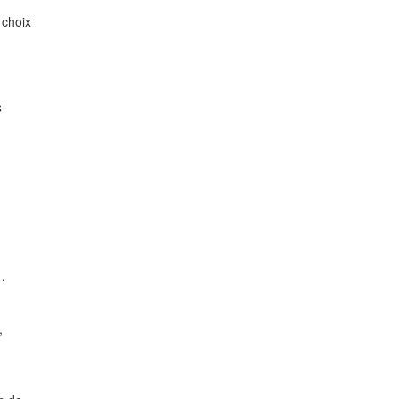
 choix
s
…
,