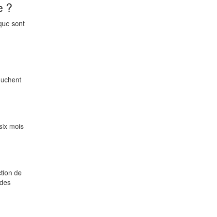
e ?
que sont
ouchent
six mois
tion de
 des