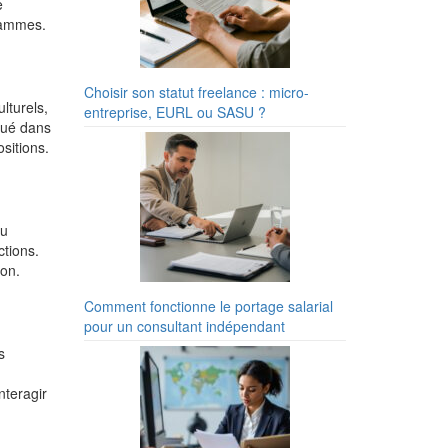
e
grammes.
Choisir son statut freelance : micro-
lturels,
entreprise, EURL ou SASU ?
iqué dans
sitions.
du
ctions.
ion.
Comment fonctionne le portage salarial
pour un consultant indépendant
s
nteragir