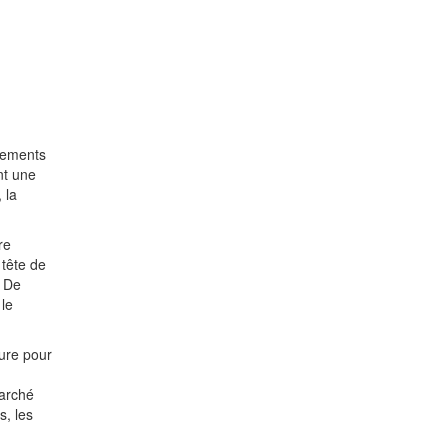
ngements
nt une
 la
re
 tête de
. De
 le
ture pour
marché
s, les