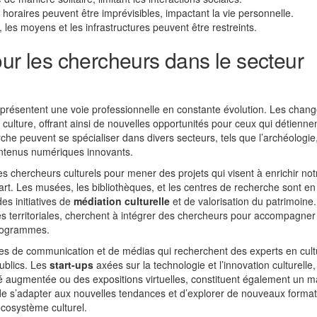
 horaires peuvent être imprévisibles, impactant la vie personnelle.
, les moyens et les infrastructures peuvent être restreints.
our les chercheurs dans le secteur
représentent une voie professionnelle en constante évolution. Les cha
culture, offrant ainsi de nouvelles opportunités pour ceux qui détienne
he peuvent se spécialiser dans divers secteurs, tels que l’archéologie,
ontenus numériques innovants.
des chercheurs culturels pour mener des projets qui visent à enrichir not
’art. Les musées, les bibliothèques, et les centres de recherche sont en
des initiatives de
médiation culturelle
et de valorisation du patrimoine
vités territoriales, cherchent à intégrer des chercheurs pour accompagner
programmes.
ises de communication et de médias qui recherchent des experts en cul
ublics. Les
start-ups
axées sur la technologie et l’innovation culturelle,
té augmentée ou des expositions virtuelles, constituent également un 
de s’adapter aux nouvelles tendances et d’explorer de nouveaux format
écosystème culturel.