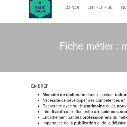
Skip
EMPLOI
ENTREPRISE
RE
to
SMIC
the
value
content
Fiche métier : 
EN BREF
Mémoire de recherche
dans le secteur
cultur
Nécessité de développer des compétences en
Recherche axée sur le
patrimoine
et les
nouve
Interdisciplinarité : lien entre
art
,
sciences soc
Encadrement par des
professionnels
du métie
Importance de la
publication
et de la diffusion