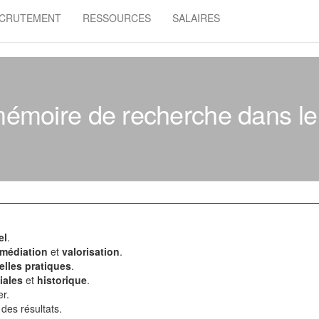
CRUTEMENT
RESSOURCES
SALAIRES
mémoire de recherche dans le 
el
.
médiation
et
valorisation
.
lles pratiques
.
iales
et
historique
.
r.
 des résultats.