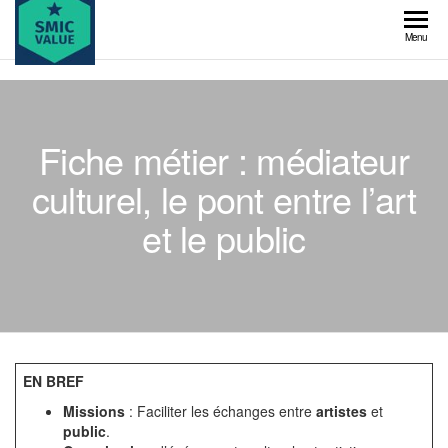
Skip
to
SMIC
Menu
the
value
content
Fiche métier : médiateur
culturel, le pont entre l’art
et le public
EN BREF
Missions
: Faciliter les échanges entre
artistes
et
public
.