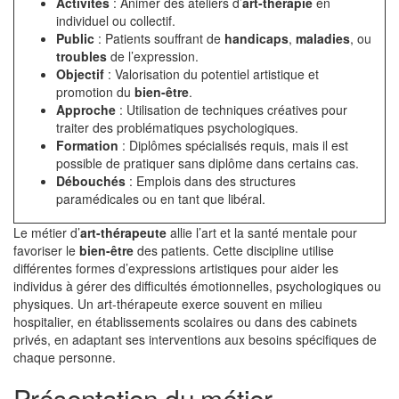
Activités
: Animer des ateliers d’
art-thérapie
en
individuel ou collectif.
Public
: Patients souffrant de
handicaps
,
maladies
, ou
troubles
de l’expression.
Objectif
: Valorisation du potentiel artistique et
promotion du
bien-être
.
Approche
: Utilisation de techniques créatives pour
traiter des problématiques psychologiques.
Formation
: Diplômes spécialisés requis, mais il est
possible de pratiquer sans diplôme dans certains cas.
Débouchés
: Emplois dans des structures
paramédicales ou en tant que libéral.
Le métier d’
art-thérapeute
allie l’art et la santé mentale pour
favoriser le
bien-être
des patients. Cette discipline utilise
différentes formes d’expressions artistiques pour aider les
individus à gérer des difficultés émotionnelles, psychologiques ou
physiques. Un art-thérapeute exerce souvent en milieu
hospitalier, en établissements scolaires ou dans des cabinets
privés, en adaptant ses interventions aux besoins spécifiques de
chaque personne.
Présentation du métier