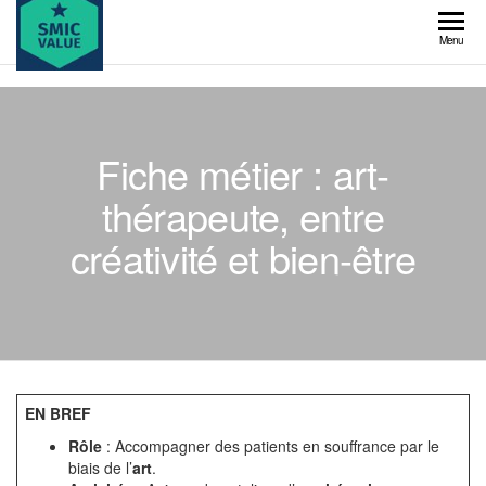
Skip
to
SMIC
Menu
the
value
content
Fiche métier : art-
thérapeute, entre
créativité et bien-être
EN BREF
Rôle
: Accompagner des patients en souffrance par le
biais de l’
art
.