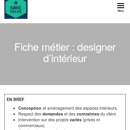
Skip
to
SMIC
Menu
the
value
content
Fiche métier : designer
d’intérieur
EN BREF
Conception
et aménagement des espaces intérieurs.
Respect des
demandes
et des
contraintes
du client.
Intervention sur des projets
variés
(privés et
commerciaux).