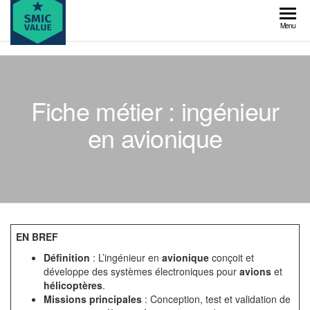
Skip
to
SMIC
Menu
the
value
content
Fiche métier : ingénieur
en avionique
EN BREF
Définition
: L’ingénieur en
avionique
conçoit et
développe des systèmes électroniques pour
avions
et
hélicoptères
.
Missions principales
: Conception, test et validation de