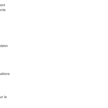
vent
ents
lsion
sations
ur la