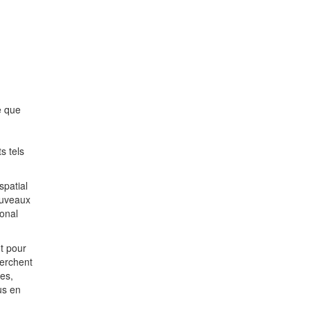
e que
s tels
spatial
ouveaux
onal
t pour
herchent
les,
us en