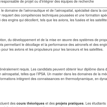
r responsable de projet ou d’intégrer des équipes de recherche
 le domaine de l’aéronautique et de l’aérospatial, spécialisé dans la co
er requiert des compétences techniques poussées et une formation spéc
es engins qui décollent, tels que les avions, les fusées et les satellite
eption, du développement et de la mise en œuvre des systèmes de propu
nts permettant le décollage et la performance des aéronefs et des engi
pour les avions et les propulseurs pour les lanceurs et les satellites.
énéralement requis. Les candidats peuvent obtenir leur diplôme dans 
n aérospatial, telles que l’IPSA. Un master dans les domaines de la m
es formations intègrent des connaissances en thermodynamique, en dyn
ncluent des
cours théoriques
et des
projets pratiques
. Les étudiants