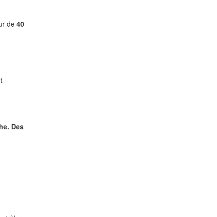
our de
40
t
che
. Des