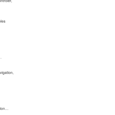
ntrôler,
ôles
…
vigation,
ation…