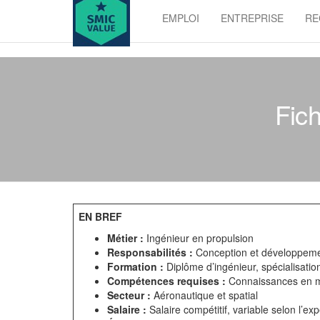
Skip
EMPLOI
ENTREPRISE
RE
to
SMIC
the
value
content
Fich
EN BREF
Métier :
Ingénieur en propulsion
Responsabilités :
Conception et développement
Formation :
Diplôme d’ingénieur, spécialisat
Compétences requises :
Connaissances en m
Secteur :
Aéronautique et spatial
Salaire :
Salaire compétitif, variable selon l’ex