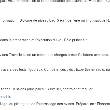
 : Assurer l’entretien et la maintenance des avions Activités clés : Co
Formation : Diplôme de niveau bac+5 en ingénierie ou informatique R
 dans la préparation et l’exécution du vol. Rôle principal :…
vions Travaille selon un cahier des charges précis Collabore avec des
ravers des tests rigoureux. Compétences clés : Expertise en radio, na
c aérien. Missions principales : Surveiller, contrôler et réguler…
de défis
lage, du pilotage et de l’atterrissage des avions. Préparation : Élabor