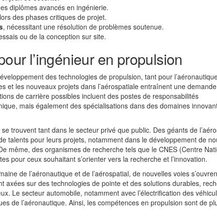
des diplômes avancés en ingénierie.
 lors des phases critiques de projet.
s
, nécessitant une résolution de problèmes soutenue.
ssais ou de la conception sur site.
pour l’ingénieur en propulsion
 développement des technologies de propulsion, tant pour l’aéronautiqu
es et les nouveaux projets dans l’aérospatiale entraînent une demande
tions de carrière possibles incluent des postes de responsabilités
nique, mais également des spécialisations dans des domaines innovant
se trouvent tant dans le secteur privé que public. Des géants de l’aéro
de talents pour leurs projets, notamment dans le développement de n
. De même, des organismes de recherche tels que le CNES (Centre Nati
tes pour ceux souhaitant s’orienter vers la recherche et l’innovation.
ine de l’aéronautique et de l’aérospatial, de nouvelles voies s’ouvren
nt axées sur des technologies de pointe et des solutions durables, rec
eux. Le secteur automobile, notamment avec l’électrification des véhicu
 de l’aéronautique. Ainsi, les compétences en propulsion sont de pl