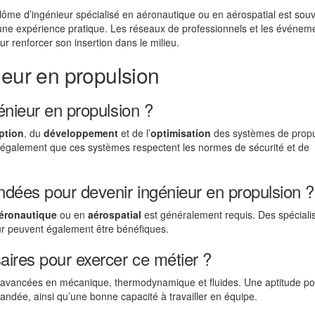
ôme d’ingénieur spécialisé en aéronautique ou en aérospatial est sou
ne expérience pratique. Les réseaux de professionnels et les événem
ur renforcer son insertion dans le milieu.
ieur en propulsion
énieur en propulsion ?
ption
, du
développement
et de l’
optimisation
des systèmes de propu
sure également que ces systèmes respectent les normes de sécurité et de
dées pour devenir ingénieur en propulsion ?
éronautique
ou en
aérospatial
est généralement requis. Des spéciali
ur peuvent également être bénéfiques.
ires pour exercer ce métier ?
avancées en mécanique, thermodynamique et fluides. Une aptitude po
dée, ainsi qu’une bonne capacité à travailler en équipe.