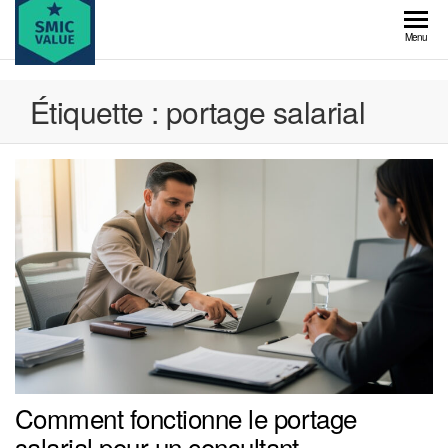
Skip
to
SMIC
Menu
the
value
content
Étiquette :
portage salarial
Comment fonctionne le portage
salarial pour un consultant