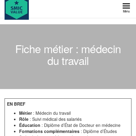
Skip
to
SMIC
Menu
the
value
content
Fiche métier : médecin
du travail
EN BREF
Métier
: Médecin du travail
Rôle
: Suivi médical des salariés
Éducation
: Diplôme d’État de Docteur en médecine
Formations complémentaires
: Diplôme d’Études