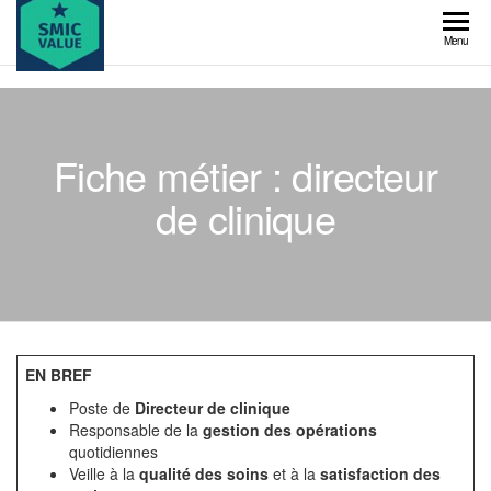
Skip
to
SMIC
Menu
the
value
content
Fiche métier : directeur
de clinique
EN BREF
Poste de
Directeur de clinique
Responsable de la
gestion des opérations
quotidiennes
Veille à la
qualité des soins
et à la
satisfaction des