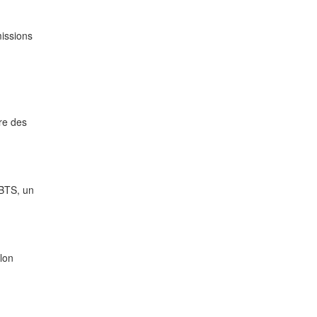
missions
re des
 BTS, un
lon