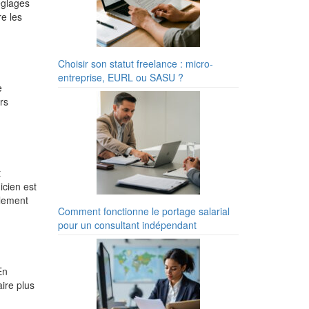
églages
e les
Choisir son statut freelance : micro-
entreprise, EURL ou SASU ?
e
rs
t
icien est
lement
Comment fonctionne le portage salarial
pour un consultant indépendant
En
ire plus