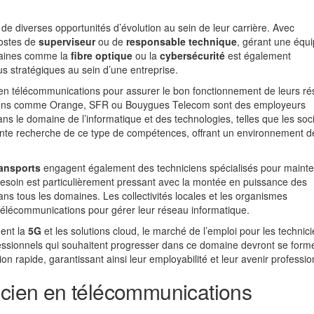
 de diverses opportunités d’évolution au sein de leur carrière. Avec
postes de
superviseur
ou de
responsable technique
, gérant une équ
omaines comme la
fibre optique
ou la
cybersécurité
est également
s stratégiques au sein d’une entreprise.
en télécommunications pour assurer le bon fonctionnement de leurs ré
ions comme Orange, SFR ou Bouygues Telecom sont des employeurs
ns le domaine de l’informatique et des technologies, telles que les soc
te recherche de ce type de compétences, offrant un environnement de
ransports
engagent également des techniciens spécialisés pour mainten
besoin est particulièrement pressant avec la montée en puissance des
ns tous les domaines. Les collectivités locales et les organismes
élécommunications pour gérer leur réseau informatique.
ent la
5G
et les solutions cloud, le marché de l’emploi pour les technic
essionnels qui souhaitent progresser dans ce domaine devront se form
 rapide, garantissant ainsi leur employabilité et leur avenir professio
icien en télécommunications