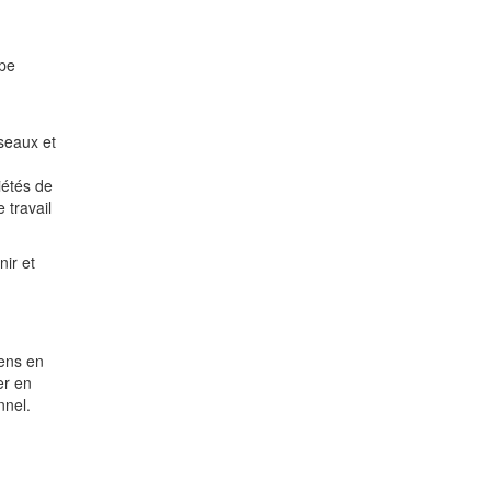
ipe
seaux et
iétés de
 travail
ir et
iens en
er en
nnel.