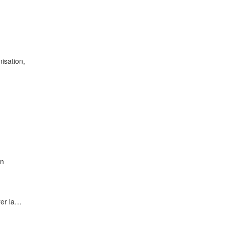
nisation,
en
rer la…