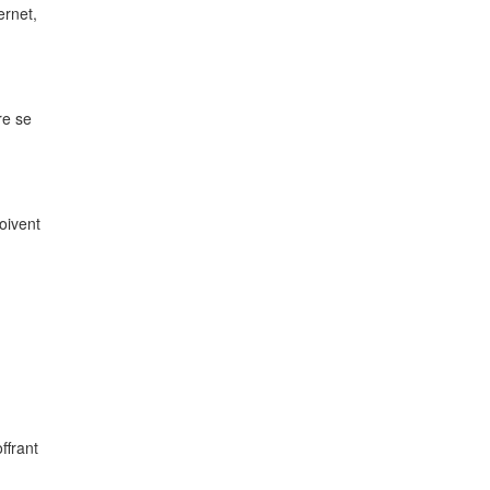
ernet,
e se
oivent
ffrant