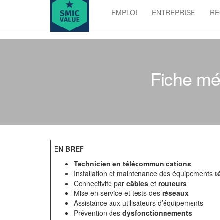
Skip
EMPLOI
ENTREPRISE
RE
to
SMIC
the
value
content
Fiche mét
EN BREF
Technicien en télécommunications
Installation et maintenance des équipements
t
Connectivité par
câbles
et
routeurs
Mise en service et tests des
réseaux
Assistance aux utilisateurs d’équipements
Prévention des
dysfonctionnements