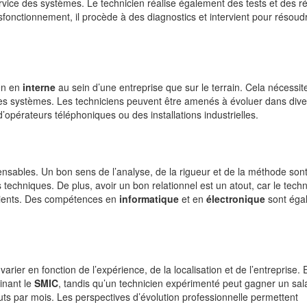
service des systèmes. Le technicien réalise également des tests et des r
onctionnement, il procède à des diagnostics et intervient pour résoudr
ien en
interne
au sein d’une entreprise que sur le terrain. Cela nécessit
les systèmes. Les techniciens peuvent être amenés à évoluer dans dive
’opérateurs téléphoniques ou des installations industrielles.
nsables. Un bon sens de l’analyse, de la rigueur et de la méthode son
echniques. De plus, avoir un bon relationnel est un atout, car le techn
 clients. Des compétences en
informatique
et en
électronique
sont éga
rier en fonction de l’expérience, de la localisation et de l’entreprise. 
inant le
SMIC
, tandis qu’un technicien expérimenté peut gagner un sala
uts par mois. Les perspectives d’évolution professionnelle permettent