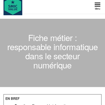
Skip
to
SMIC
Menu
the
value
content
Fiche métier :
responsable informatique
dans le secteur
numérique
EN BREF