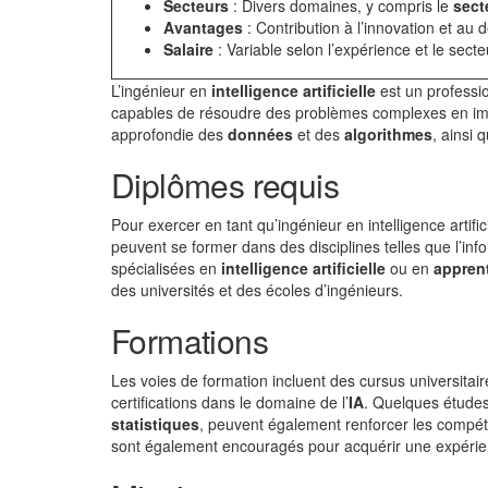
Secteurs
: Divers domaines, y compris le
sect
Avantages
: Contribution à l’innovation et a
Salaire
: Variable selon l’expérience et le secteu
L’ingénieur en
intelligence artificielle
est un professi
capables de résoudre des problèmes complexes en imi
approfondie des
données
et des
algorithmes
, ainsi 
Diplômes requis
Pour exercer en tant qu’ingénieur en intelligence artifi
peuvent se former dans des disciplines telles que l’inf
spécialisées en
intelligence artificielle
ou en
appren
des universités et des écoles d’ingénieurs.
Formations
Les voies de formation incluent des cursus universitai
certifications dans le domaine de l’
IA
. Quelques étude
statistiques
, peuvent également renforcer les compéte
sont également encouragés pour acquérir une expérienc