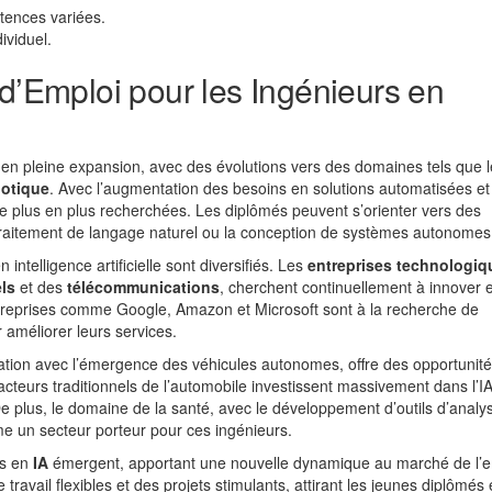
tences variées.
ividuel.
 d’Emploi pour les Ingénieurs en
en pleine expansion, avec des évolutions vers des domaines tels que l
botique
. Avec l’augmentation des besoins en solutions automatisées et
e plus en plus recherchées. Les diplômés peuvent s’orienter vers des
traitement de langage naturel ou la conception de systèmes autonomes
intelligence artificielle sont diversifiés. Les
entreprises technologiq
els
et des
télécommunications
, cherchent continuellement à innover e
entreprises comme Google, Amazon et Microsoft sont à la recherche de
améliorer leurs services.
ation avec l’émergence des véhicules autonomes, offre des opportunit
acteurs traditionnels de l’automobile investissent massivement dans l’I
 De plus, le domaine de la santé, avec le développement d’outils d’analy
me un secteur porteur pour ces ingénieurs.
ts en
IA
émergent, apportant une nouvelle dynamique au marché de l’e
avail flexibles et des projets stimulants, attirant les jeunes diplômés 