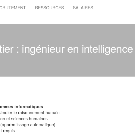
CRUTEMENT
RESSOURCES
SALAIRES
er : ingénieur en intelligence a
ammes informatiques
simuler le raisonnement humain
tion et sciences humaines
(apprentissage automatique)
t requis