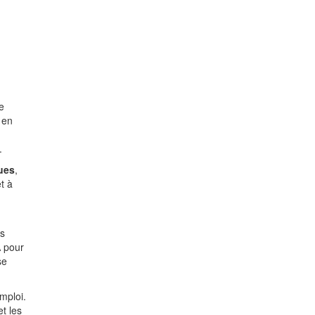
e
 en
.
ues
,
t à
és
A pour
se
mploi.
et les