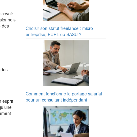
oncevoir
sionnels
s des
Choisir son statut freelance : micro-
entreprise, EURL ou SASU ?
é des
Comment fonctionne le portage salarial
pour un consultant indépendant
n esprit
 qu’une
lement