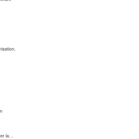
nisation,
en
rer la…