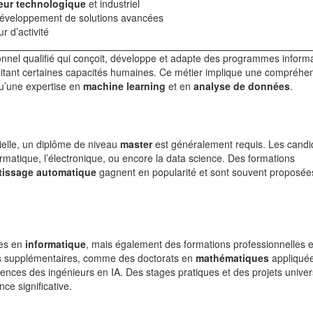
eur technologique
et industriel
u développement de solutions avancées
r d’activité
onnel qualifié qui conçoit, développe et adapte des programmes inform
tant certaines capacités humaines. Ce métier implique une compréhe
qu’une expertise en
machine learning
et en
analyse de données
.
cielle, un diplôme de niveau
master
est généralement requis. Les candi
ormatique, l’électronique, ou encore la data science. Des formations
tissage automatique
gagnent en popularité et sont souvent proposée
res en
informatique
, mais également des formations professionnelles e
s supplémentaires, comme des doctorats en
mathématiques
appliqué
nces des ingénieurs en IA. Des stages pratiques et des projets univers
e significative.