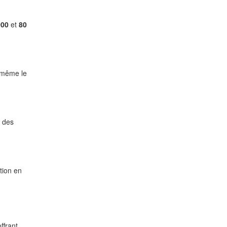
000
et
80
t même le
t des
tion en
ffrant