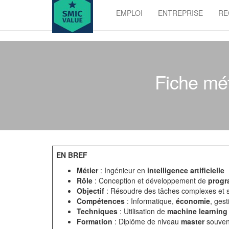
Skip
EMPLOI
ENTREPRISE
RE
to
SMIC
the
value
content
Fiche méti
EN BREF
Métier
: Ingénieur en
intelligence artificielle
Rôle
: Conception et développement de
progr
Objectif
: Résoudre des tâches complexes et 
Compétences
: Informatique,
économie
, ges
Techniques
: Utilisation de
machine learning
Formation
: Diplôme de niveau
master
souven