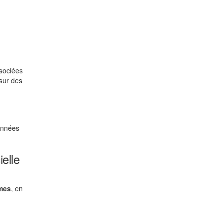
sociées
 sur des
données
elle
mes
, en